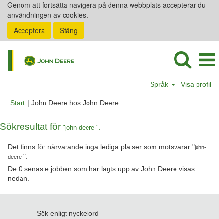
Genom att fortsätta navigera på denna webbplats accepterar du
användningen av cookies.
Acceptera
Stäng
Språk
Visa profil
(aktuell
Start
|
John Deere hos John Deere
sida)
Sökresultat för
"john-deere-".
Det finns för närvarande inga lediga platser som motsvarar "
john-
".
deere-
De 0 senaste jobben som har lagts upp av John Deere visas
nedan.
Sök enligt nyckelord