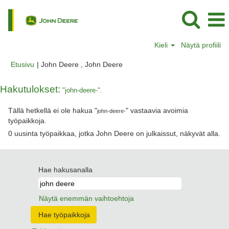
Kieli
Näytä profiili
(nykyinen
Etusivu
|
John Deere , John Deere
sivu)
Hakutulokset:
"john-deere-".
Tällä hetkellä ei ole hakua "
" vastaavia avoimia
john-deere-
työpaikkoja.
0 uusinta työpaikkaa, jotka John Deere on julkaissut, näkyvät alla.
Hae hakusanalla
Näytä enemmän vaihtoehtoja