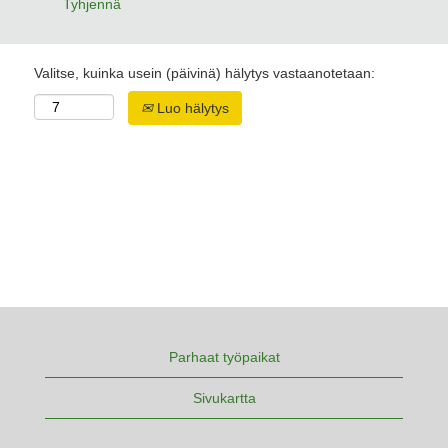
Tyhjennä
Valitse, kuinka usein (päivinä) hälytys vastaanotetaan:
Luo hälytys
Parhaat työpaikat
Sivukartta