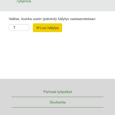
Tyhjennä
Valitse, kuinka usein (päivinä) hälytys vastaanotetaan:
Luo hälytys
Parhaat työpaikat
Sivukartta