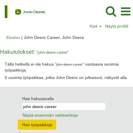
Kieli
Näytä profiili
(nykyinen
Etusivu
|
John Deere Career, John Deere
sivu)
Hakutulokset:
"john-deere-career".
Tällä hetkellä ei ole hakua "
" vastaavia avoimia
john-deere-career
työpaikkoja.
0 uusinta työpaikkaa, jotka John Deere on julkaissut, näkyvät alla.
Hae hakusanalla
Näytä enemmän vaihtoehtoja