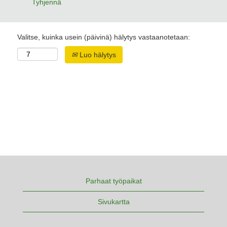
Tyhjennä
Valitse, kuinka usein (päivinä) hälytys vastaanotetaan:
Luo hälytys
Parhaat työpaikat
Sivukartta