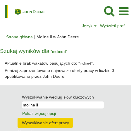
Język
Wyświetl profil
(bieżąca
Strona główna
|
Moline Il w John Deere
strona)
Szukaj wyników dla
"moline-il".
Aktualnie brak wakatów pasujących do: "
".
moline-il
Poniżej zaprezentowano najnowsze oferty pracy w liczbie 0
opublikowane przez John Deere.
Wyszukiwanie według słów kluczowych
Pokaż więcej opcji