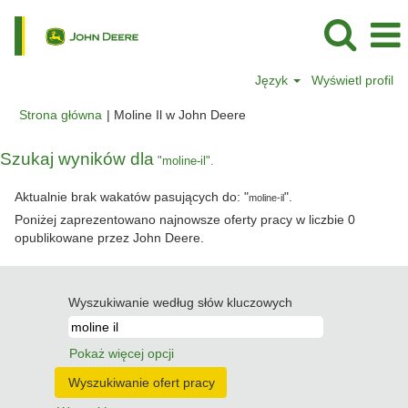
Język
Wyświetl profil
(bieżąca
Strona główna
|
Moline Il w John Deere
strona)
Szukaj wyników dla
"moline-il".
Aktualnie brak wakatów pasujących do: "
".
moline-il
Poniżej zaprezentowano najnowsze oferty pracy w liczbie 0
opublikowane przez John Deere.
Wyszukiwanie według słów kluczowych
Pokaż więcej opcji