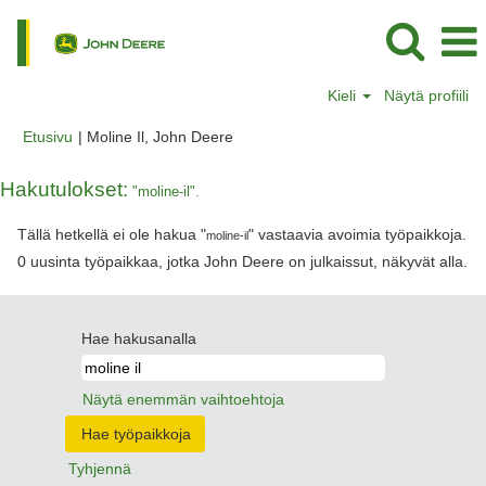
Kieli
Näytä profiili
(nykyinen
Etusivu
|
Moline Il, John Deere
sivu)
Hakutulokset:
"moline-il".
Tällä hetkellä ei ole hakua "
" vastaavia avoimia työpaikkoja.
moline-il
0 uusinta työpaikkaa, jotka John Deere on julkaissut, näkyvät alla.
Hae hakusanalla
Näytä enemmän vaihtoehtoja
Tyhjennä