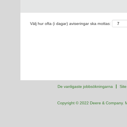
Välj hur ofta (i dagar) aviseringar ska mottas:
De vanligaste jobbsökningarna
Sit
Copyright © 2022 Deere & Company. 