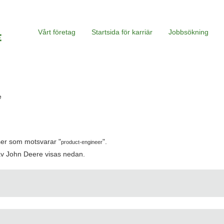
Vårt företag
Startsida för karriär
Jobbsökning
(aktuell
e
sida)
tser som motsvarar "
".
product-engineer
av John Deere visas nedan.