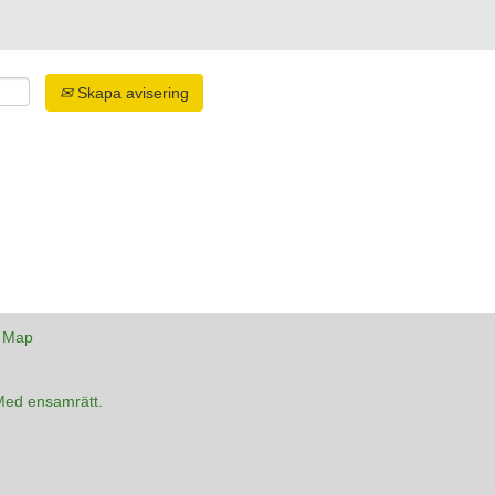
Skapa avisering
e Map
Med ensamrätt.