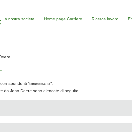
La nostra società
Home page Carriere
Ricerca lavoro
En
(pagina
Deere
corrente)
".
corrispondenti "
".
scrum+master
cate da John Deere sono elencate di seguito.