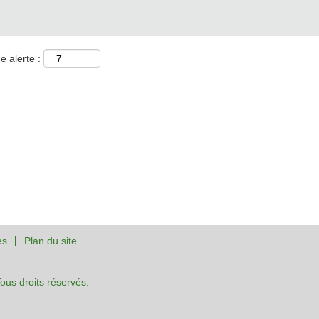
e alerte :
es
Plan du site
us droits réservés.