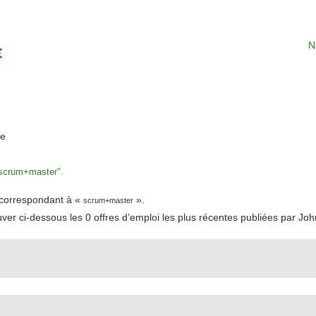
N
(page
re
actuelle)
scrum+master".
t correspondant à «
».
scrum+master
uver ci-dessous les 0 offres d’emploi les plus récentes publiées par Jo