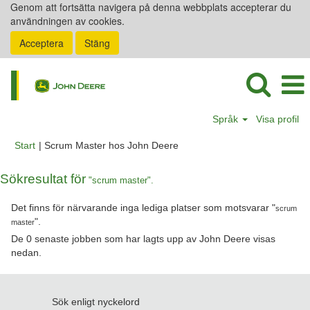
Genom att fortsätta navigera på denna webbplats accepterar du
användningen av cookies.
Acceptera
Stäng
Språk
Visa profil
(aktuell
Start
|
Scrum Master hos John Deere
sida)
Sökresultat för
"scrum master".
Det finns för närvarande inga lediga platser som motsvarar "
scrum
".
master
De 0 senaste jobben som har lagts upp av John Deere visas
nedan.
Sök enligt nyckelord