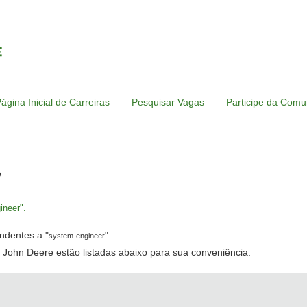
ágina Inicial de Carreiras
Pesquisar Vagas
Participe da Comu
(página
e
atual)
neer".
ndentes a "
".
system-engineer
 John Deere estão listadas abaixo para sua conveniência.