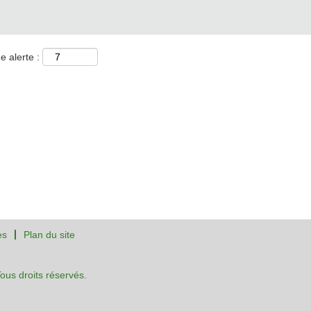
e alerte :
es
Plan du site
us droits réservés.