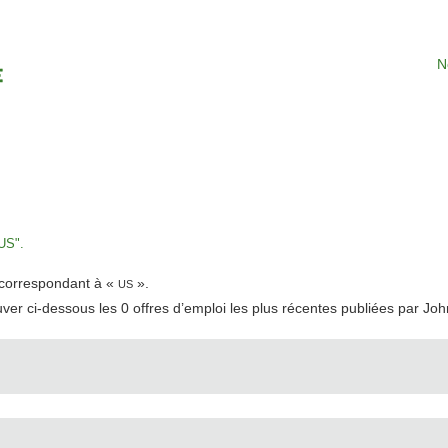
N
US".
t correspondant à «
».
US
uver ci-dessous les 0 offres d’emploi les plus récentes publiées par Jo