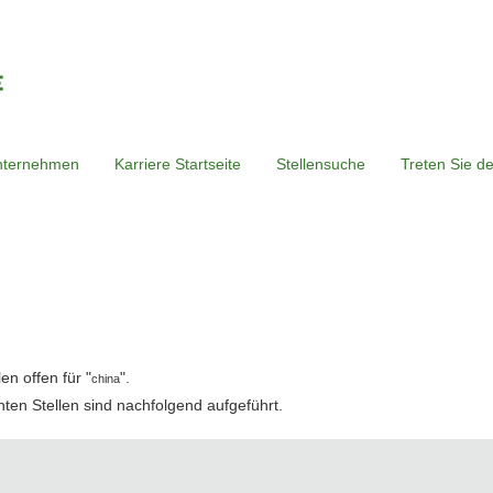
nternehmen
Karriere Startseite
Stellensuche
Treten Sie d
le
n offen für "
".
china
hten Stellen sind nachfolgend aufgeführt.