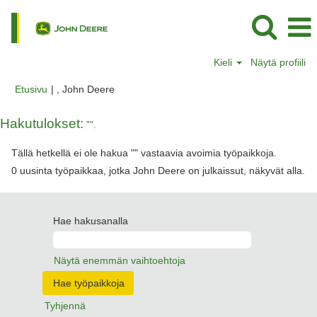
Kieli
Näytä profiili
(nykyinen
Etusivu
|
, John Deere
sivu)
Hakutulokset:
"".
Tällä hetkellä ei ole hakua "
" vastaavia avoimia työpaikkoja.
0 uusinta työpaikkaa, jotka John Deere on julkaissut, näkyvät alla.
Hae hakusanalla
Näytä enemmän vaihtoehtoja
Tyhjennä