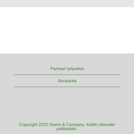
Parhaat työpaikat
Sivukartta
Copyright 2022 Deere & Company. Kaikki oikeudet
pidätetään.