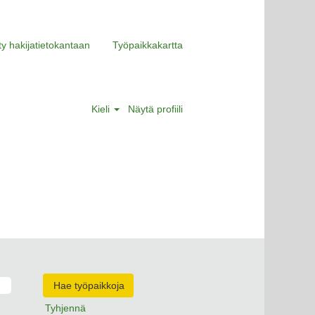
ity hakijatietokantaan
Työpaikkakartta
Kieli
Näytä profiili
Tyhjennä