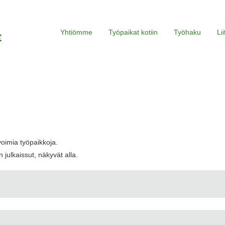
Yhtiömme
Työpaikat kotiin
Työhaku
Li
voimia työpaikkoja.
 julkaissut, näkyvät alla.