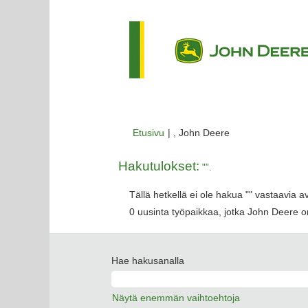
(nykyinen
Etusivu
|
, John Deere
sivu)
Hakutulokset:
"".
Tällä hetkellä ei ole hakua "
" vastaavia a
0 uusinta työpaikkaa, jotka John Deere on
Hae hakusanalla
Näytä enemmän vaihtoehtoja