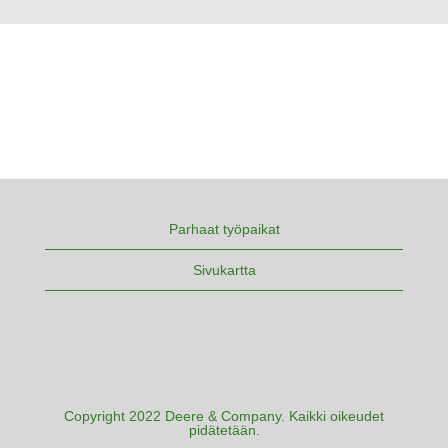
Parhaat työpaikat
Sivukartta
Copyright 2022 Deere & Company. Kaikki oikeudet
pidätetään.