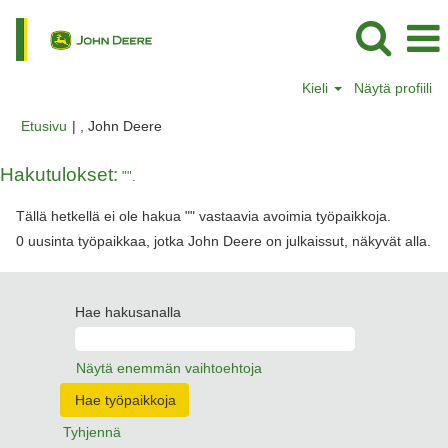
Kieli
Näytä profiili
(nykyinen
Etusivu
|
, John Deere
sivu)
Hakutulokset:
"".
Tällä hetkellä ei ole hakua "
" vastaavia avoimia työpaikkoja.
0 uusinta työpaikkaa, jotka John Deere on julkaissut, näkyvät alla.
Hae hakusanalla
Näytä enemmän vaihtoehtoja
Tyhjennä