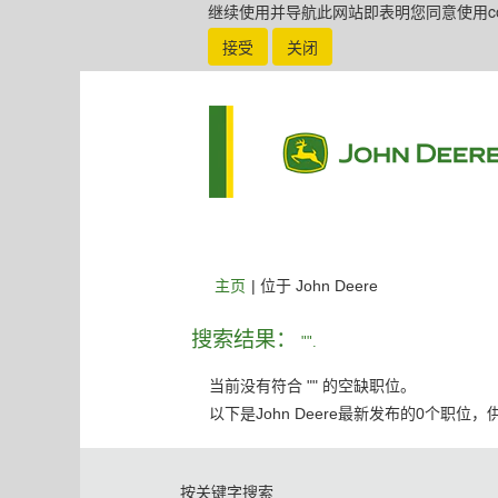
继续使用并导航此网站即表明您同意使用coo
接受
关闭
（当
主页
|
位于 John Deere
前
页
搜索结果：
"".
面）
当前没有符合 "
" 的空缺职位。
以下是John Deere最新发布的0个职位
按关键字搜索