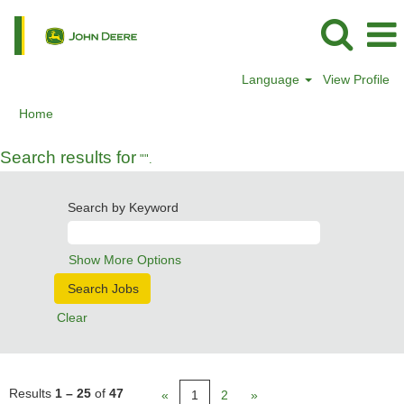
Language
View Profile
Home
Search results for
"".
Search by Keyword
Show More Options
Clear
Results
1 – 25
of
47
«
1
2
»