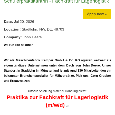
Schülerpraktikant*in - Fachkraft für Lagerlogistik
Apply now »
Date:
Jul 20, 2026
Location:
Stadtlohn, NW, DE, 48703
Company:
John Deere
We run like no other
Wir als Maschinenfabrik Kemper GmbH & Co.
KG agieren weltweit als
eigenständiges Unternehmen unter dem Dach von John Deere. Unser
Standort in Stadtlohn im Münsterland ist mit rund 330 Mitarbeitenden ein
bekannter Branchenspezialist für Mähvorsätze, Pick-ups, Corn Cracker
und Ersatzwalzen.
Unsere Abteilung
Material Handling bietet
Praktika zur Fachkraft für Lagerlogistik
(m/w/d)
an