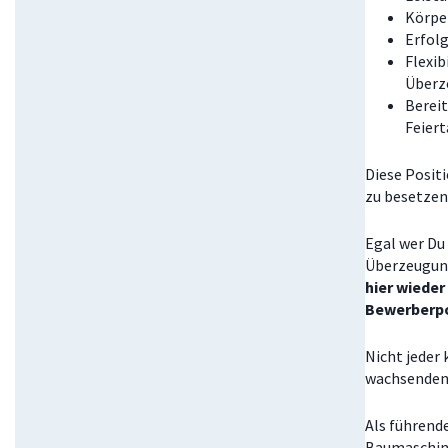
Körper
Erfolg
Flexib
Überze
Berei
Feiert
Diese Posit
zu besetzen
Egal wer Du 
Überzeugung
hier wieder
Bewerberpo
Nicht jeder
wachsenden 
Als führend
Baumaschine