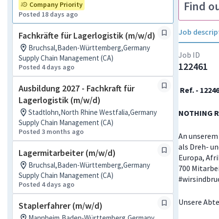
Find o
Company Priority
Posted 18 days ago
Job descrip
Fachkräfte für Lagerlogistik (m/w/d)
Bruchsal,Baden-Württemberg,Germany
Job ID
Supply Chain Management (CA)
122461
Posted 4 days ago
Ausbildung 2027 - Fachkraft für
Ref. - 1224
Lagerlogistik (m/w/d)
Stadtlohn,North Rhine Westfalia,Germany
NOTHING R
Supply Chain Management (CA)
Posted 3 months ago
An unserem 
als Dreh- un
Lagermitarbeiter (m/w/d)
Europa, Afr
Bruchsal,Baden-Württemberg,Germany
700 Mitarbe
Supply Chain Management (CA)
#wirsindbru
Posted 4 days ago
Unsere Abt
Staplerfahrer (m/w/d)
Mannheim,Baden-Württemberg,Germany