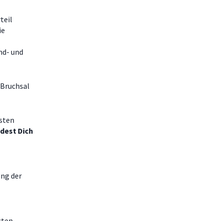
teil
ie
nd- und
Bruchsal
esten
ndest Dich
ung der
zten