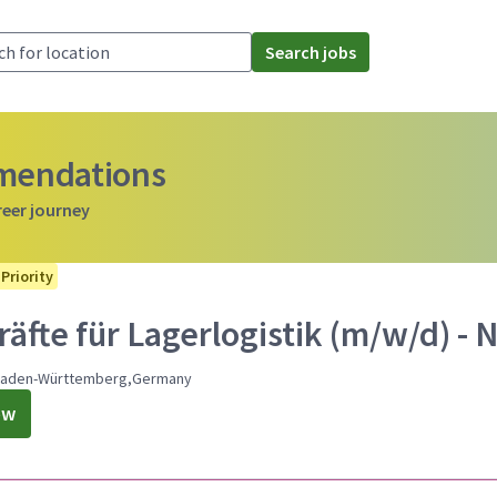
Search jobs
mmendations
reer journey
Priority
äfte für Lagerlogistik (m/w/d) - 
Baden-Württemberg,Germany
ow