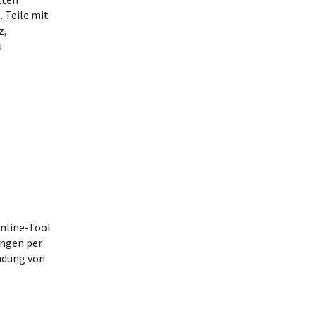
 Teile mit
z,
u
nline-Tool
ungen per
ndung von