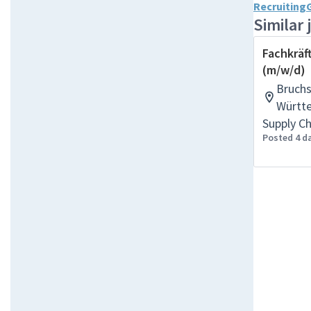
Recruitin
Similar 
Fachkräft
(m/w/d)
Bruchs
Württ
Supply C
Posted 4 d