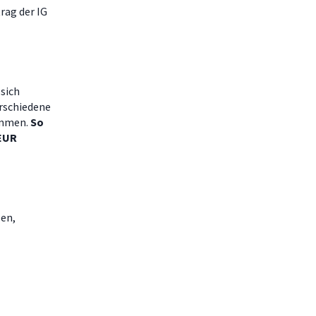
rag der IG
sich
rschiedene
ammen.
So
 EUR
sen,