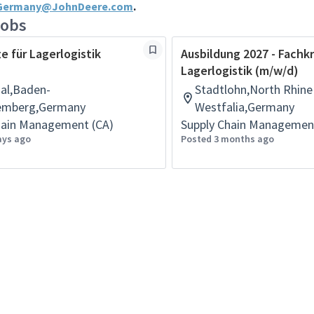
gGermany@JohnDeere.com
.
jobs
e für Lagerlogistik
Ausbildung 2027 - Fachkr
Lagerlogistik (m/w/d)
al,Baden-
Stadtlohn,North Rhine
emberg,Germany
Westfalia,Germany
hain Management (CA)
Supply Chain Managemen
ays ago
Posted 3 months ago