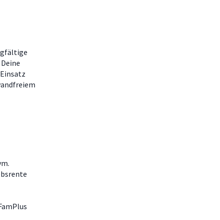
rgfältige
 Deine
 Einsatz
nwandfreiem
uvm.
ebsrente
 FamPlus