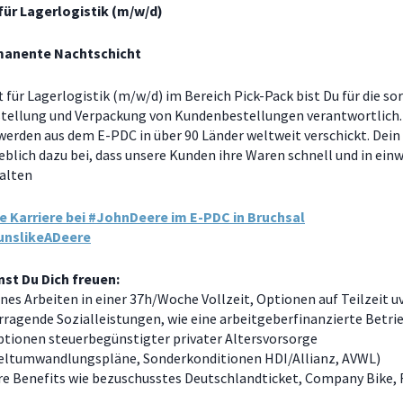
für Lagerlogistik (m/w/d)
rmanente Nachtschicht
t für Lagerlogistik (m/w/d) im Bereich Pick-Pack bist Du für die so
llung und Verpackung von Kundenbestellungen verantwortlich.
erden aus dem E-PDC in über 90 Länder weltweit verschickt. Dein
blich dazu bei, dass unsere Kunden ihre Waren schnell und in ei
alten
e Karriere bei #JohnDeere im E-PDC in Bruchsal
unslikeADeere
st Du Dich freuen:
es Arbeiten in einer 37h/Woche Vollzeit, Optionen auf Teilzeit 
ragende Sozialleistungen, wie eine arbeitgeberfinanzierte Betri
ptionen steuerbegünstigter privater Altersvorsorge
eltumwandlungspläne, Sonderkonditionen HDI/Allianz, AVWL)
re Benefits wie bezuschusstes Deutschlandticket, Company Bike,