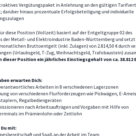
traktives Vergütungspaket in Anlehnung an den gültigen Tarifvert
; darüber hinaus prozentuale Erfolgsbeteiligung und individuelle
ungszulagen
ür diese Position (Vollzeit) basiert auf der Entgeltgruppe 02 des
gs der Metall- und Elektroindustrie Baden-Württemberg und setzt 
onatlichen Bruttoentgelt (inkl. Zulagen) von
2.814,50
€ durch ve
ngen (Urlaubsgeld, T-Zug, Weihnachtsgeld, Trafobaustein) zus
n dieser Position ein jährliches Einstiegsgehalt von ca. 38.812
aben erwarten Dich:
verantwortliches Arbeiten in 8 verschiedenen Lagerzonen
nung von verschiedenen Flurförderzeugen wie Pickwägen, E-Amei
staplern, Regalbediengeräten
ssionieren nach Arbeitsaufträgen und Vorgaben mit Hilfe von
erminals im Prämienlohn oder Zeitlohn
 Du mit:
ngsbereitschaft und Spaß an der Arbeit im Team