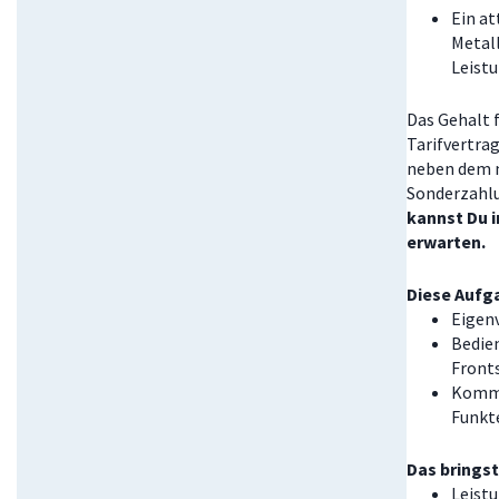
Ein at
Metall
Leist
Das Gehalt f
Tarifvertra
neben dem m
Sonderzahlu
kannst Du i
erwarten.
Diese Aufg
Eigen
Bedie
Front
Kommi
Funkt
Das bringst
Leistu