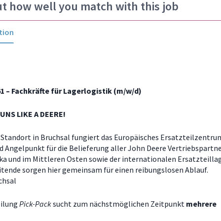
ut how well you match with this job
tion
61
– Fachkräfte für Lagerlogistik (m/w/d)
UNS LIKE A DEERE!
Standort in Bruchsal fungiert das Europäisches Ersatzteilzentru
d Angelpunkt für die Belieferung aller John Deere Vertriebspartne
ika und im Mittleren Osten sowie der internationalen Ersatzteilla
itende sorgen hier gemeinsam für einen reibungslosen Ablauf.
chsal
eilung
Pick-Pack
sucht zum
nächstmöglichen Zeitpunkt
mehrere