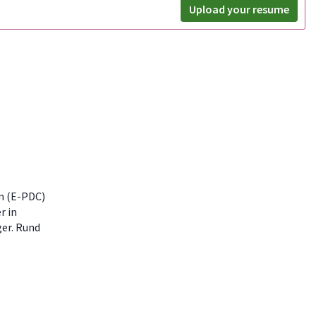
Upload your resume
m (E-PDC)
r in
ger. Rund