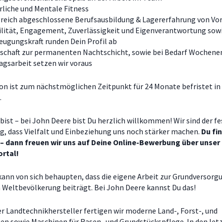
liche und Mentale Fitness
reich abgeschlossene Berufsausbildung & Lagererfahrung von Vor
ilität, Engagement, Zuverlässigkeit und Eigenverantwortung sow
ugungskraft runden Dein Profil ab
tschaft zur permanenten Nachtschicht, sowie bei Bedarf Wochene
agsarbeit setzen wir voraus
ion ist zum nächstmöglichen Zeitpunkt für 24 Monate befristet in
.
bist – bei John Deere bist Du herzlich willkommen! Wir sind der f
, dass Vielfalt und Einbeziehung uns noch stärker machen.
Du fi
 – dann freuen wir uns auf Deine Online-Bewerbung über unser
rtal!
 kann von sich behaupten, dass die eigene Arbeit zur Grundversorg
Weltbevölkerung beiträgt. Bei John Deere kannst Du das!
er Landtechnikhersteller fertigen wir moderne Land-, Forst-, und
n sowie Maschinen für Rasen- und Grundstückspflege. In den let