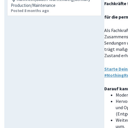
Fachkräfte 
Production/Maintenance
Posted 8 months ago
für die pe
Als Fachkraf
Zusammenste
Sendungen w
trägt maßge
Zustand erh
Starte Dein
#NothingR
Darauf kann
Modern
Hervor
und O
(Entg
Weite
uvm.