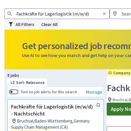
All Filters
Clear All
Get personalized job reco
Use AI to see how you match and get help on your ca
Company 
Page 1 of 1
5 jobs
Sort: Relevance
Fachkr
Manage
Turn on job alerts for this search
Bruchsal,
Fachkräfte für Lagerlogistik (m/w/d)
Apply N
- Nachtschicht
Bruchsal,Baden-Württemberg,Germany
Supply Chain Management (CA)