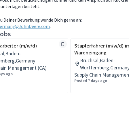
 Post nicht berücksichtigen können und kein Anspruch auf Rückse
unterlagen besteht.
zu Deiner Bewerbung wende Dich gerne an:
Germany@JohnDeere.com
.
jobs
arbeiter (m/w/d)
Staplerfahrer (m/w/d) i
Wareneingang
al,Baden-
Bruchsal,Baden-
emberg,Germany
Württemberg,German
hain Management (CA)
ays ago
Supply Chain Managemen
Posted 7 days ago