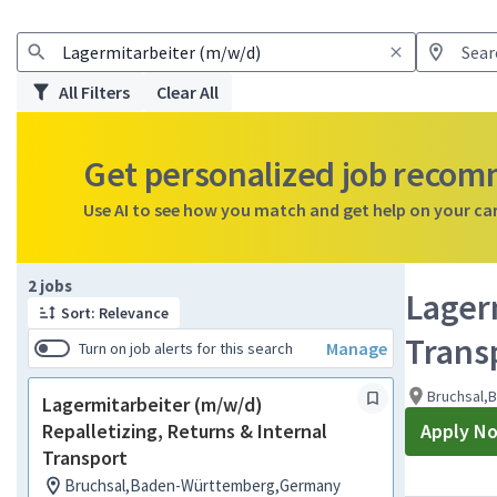
All Filters
Clear All
Get personalized job reco
Use AI to see how you match and get help on your ca
Page 1 of 1
2 jobs
Lagerm
Sort: Relevance
Trans
Manage
Turn on job alerts for this search
Bruchsal,
Lagermitarbeiter (m/w/d)
Repalletizing, Returns & Internal
Apply N
Transport
Bruchsal,Baden-Württemberg,Germany