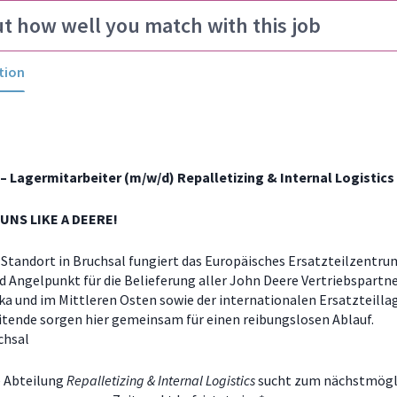
ut how well you match with this job
tion
 – Lagermitarbeiter (m/w/d) Repalletizing & Internal Logistics
UNS LIKE A DEERE!
Standort in Bruchsal fungiert das Europäisches Ersatzteilzentru
d Angelpunkt für die Belieferung aller John Deere Vertriebspartne
ika und im Mittleren Osten sowie der internationalen Ersatzteilla
itende sorgen hier gemeinsam für einen reibungslosen Ablauf.
chsal
 Abteilung
Repalletizing & Internal Logistics
sucht zum
nächstmögl