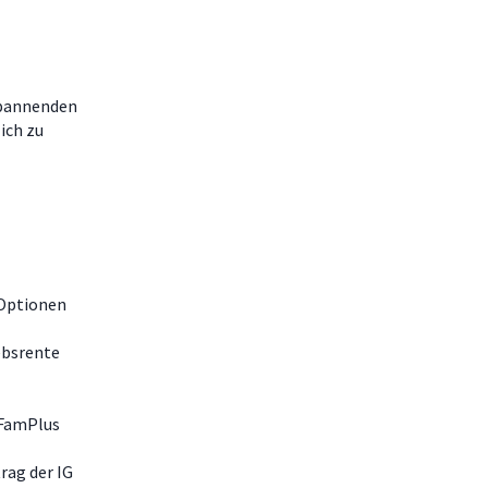
spannenden
ich zu
 Optionen
ebsrente
 FamPlus
rag der IG