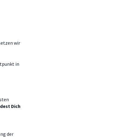
setzen wir
tpunkt in
esten
ndest Dich
ung der