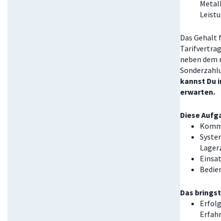
Metall
Leist
Das Gehalt f
Tarifvertra
neben dem m
Sonderzahlu
kannst Du i
erwarten.
Diese Aufg
Kommi
Syste
Lager
Einsa
Bedie
Das bringst
Erfolg
Erfah