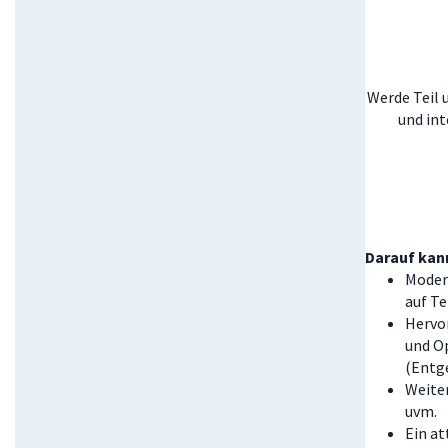
Werde Teil 
und int
Darauf kann
Modern
auf Te
Hervor
und O
(Entg
Weite
uvm.
Ein at