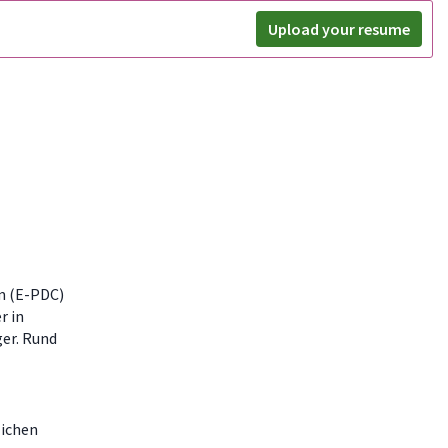
Upload your resume
m (E-PDC)
r in
ger. Rund
ichen