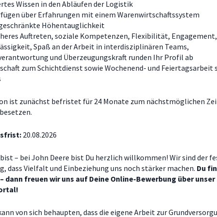
rtes Wissen in den Abläufen der Logistik
erfügen über Erfahrungen mit einem Warenwirtschaftssystem
geschränkte Höhentauglichkeit
cheres Auftreten, soziale Kompetenzen, Flexibilität, Engagement,
ässigkeit, Spaß an der Arbeit in interdisziplinären Teams,
verantwortung und Überzeugungskraft runden Ihr Profil ab
schaft zum Schichtdienst sowie Wochenend- und Feiertagsarbeit 
s
on ist zunächst befristet für 24 Monate
zum nächstmöglichen Zei
 besetzen.
frist:
20.08.2026
bist – bei John Deere bist Du herzlich willkommen! Wir sind der f
, dass Vielfalt und Einbeziehung uns noch stärker machen.
Du fi
 – dann freuen wir uns auf Deine Online-Bewerbung über unser
rtal!
 kann von sich behaupten, dass die eigene Arbeit zur Grundversorg