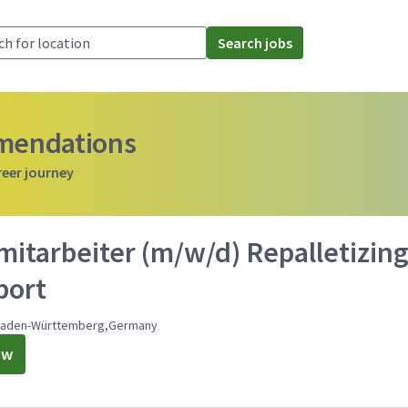
Search jobs
mmendations
reer journey
itarbeiter (m/w/d) Repalletizing
port
Baden-Württemberg,Germany
ow