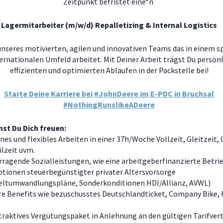
Zeitpunkt befristet
eine*n
Lagermitarbeiter (m/w/d) Repalletizing & Internal Logistics
unseres motivierten, agilen und innovativen Teams das in einem 
ernationalen Umfeld arbeitet. Mit Deiner Arbeit trägst Du persönl
effizienten und optimierten Abläufen in der Packstelle bei!
Starte Deine Karriere bei #JohnDeere im E-PDC in Bruchsal
#NothingRunslikeADeere
st Du Dich freuen:
es und flexibles Arbeiten in einer 37h/Woche Vollzeit, Gleitzeit,
ilzeit uvm.
ragende Sozialleistungen, wie eine arbeitgeberfinanzierte Betri
ptionen steuerbegünstigter privater Altersvorsorge
eltumwandlungspläne, Sonderkonditionen HDI/Allianz, AVWL)
re Benefits wie bezuschusstes Deutschlandticket, Company Bike,
traktives Vergütungspaket in Anlehnung an den gültigen Tarifvert