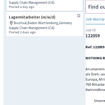
Supply Chain Management (CA)
Find o
Posted a day ago
Lagermitarbeiter (m/w/d)
Job descrip
Bruchsal,Baden-Württemberg,Germany
Supply Chain Management (CA)
Job ID
Posted 2 days ago
122059
Ref. 122059
NOTHING R
An unserem 
als Dreh- un
Europa, Afr
700 Mitarbe
#wirsindbru
Unsere