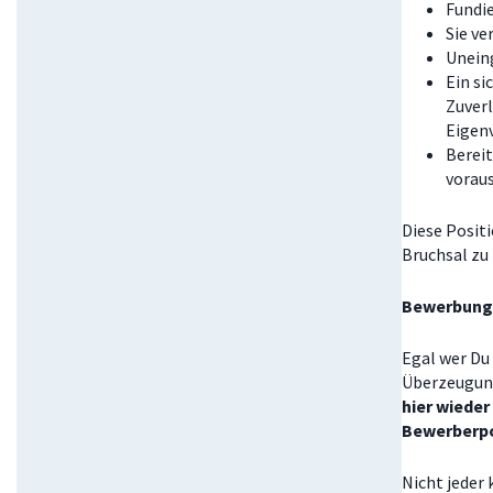
Fundie
Sie v
Unein
Ein si
Zuverl
Eigen
Bereit
vorau
Diese Positi
Bruchsal
zu
Bewerbungs
Egal wer Du 
Überzeugung
hier wieder
Bewerberpo
Nicht jeder