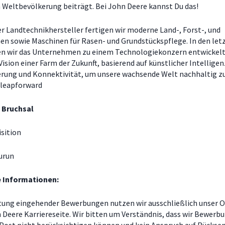
Weltbevölkerung beiträgt. Bei John Deere kannst Du das!
er Landtechnikhersteller fertigen wir moderne Land-, Forst-, und
n sowie Maschinen für Rasen- und Grundstückspflege. In den let
n wir das Unternehmen zu einem Technologiekonzern entwickelt.
Vision einer Farm der Zukunft, basierend auf künstlicher Intelligen
rung und Konnektivität, um unsere wachsende Welt nachhaltig z
#leapforward
 Bruchsal
isition
urun
e Informationen:
tung eingehender Bewerbungen nutzen wir ausschließlich unser O
n Deere Karriereseite. Wir bitten um Verständnis, dass wir Bewerb