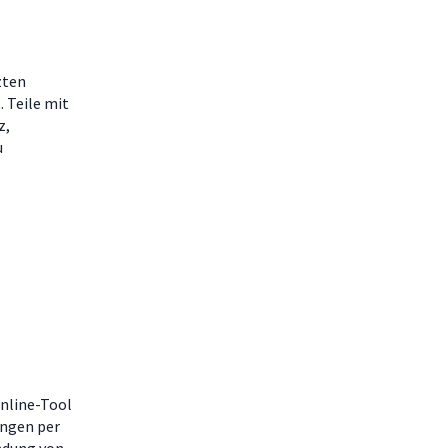
zten
 Teile mit
z,
u
nline-Tool
ungen per