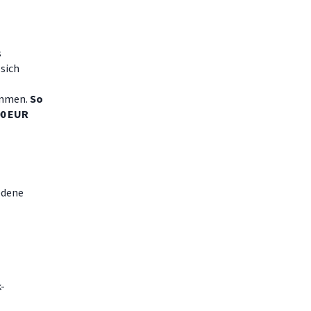
s
sich
ammen.
So
00 EUR
edene
-