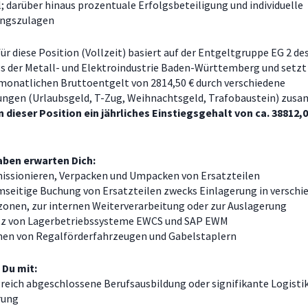
; darüber hinaus prozentuale Erfolgsbeteiligung und individuelle
ungszulagen
ür diese Position (Vollzeit) basiert auf der Entgeltgruppe EG 2 de
gs der Metall- und Elektroindustrie Baden-Württemberg und setzt 
onatlichen Bruttoentgelt von 2814,50 € durch verschiedene
ngen (Urlaubsgeld, T-Zug, Weihnachtsgeld, Trafobaustein) zus
n dieser Position ein jährliches Einstiegsgehalt von ca. 38812,
aben erwarten Dich:
ssionieren, Verpacken und Umpacken von Ersatzteilen
mseitige Buchung von Ersatzteilen zwecks Einlagerung in verschi
zonen, zur internen Weiterverarbeitung oder zur Auslagerung
tz von Lagerbetriebssysteme EWCS und SAP EWM
nen von Regalförderfahrzeugen und Gabelstaplern
 Du mit:
reich abgeschlossene Berufsausbildung oder signifikante Logistik
rung