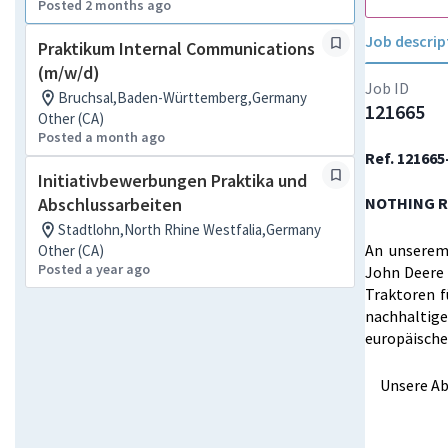
Posted 2 months ago
Job descrip
Praktikum Internal Communications
(m/w/d)
Job ID
Bruchsal,Baden-Württemberg,Germany
121665
Other (CA)
Posted a month ago
Ref. 12166
Initiativbewerbungen Praktika und
Abschlussarbeiten
NOTHING R
Stadtlohn,North Rhine Westfalia,Germany
An unserem
Other (CA)
Posted a year ago
John Deere 
Traktoren f
nachhaltig
europäische
Unsere A