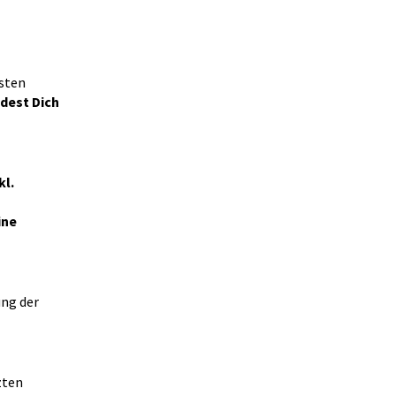
esten
ndest Dich
kl.
ine
ung der
zten