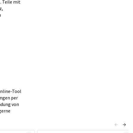
 Teile mit
z,
u
nline-Tool
ungen per
ndung von
gerne