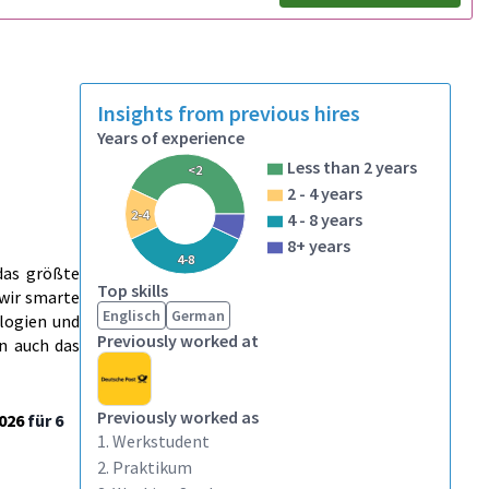
Insights from previous hires
Years of experience
Less than 2 years
<2
2 - 4 years
2-4
4 - 8 years
8+ years
4-8
das größte
Top skills
wir smarte
Englisch
German
ologien und
Previously worked at
n auch das
Previously worked as
026
für 6
1. Werkstudent
2. Praktikum