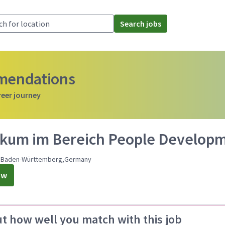
Search jobs
mmendations
reer journey
ikum im Bereich People Develop
,Baden-Württemberg,Germany
ow
ut how well you match with this job