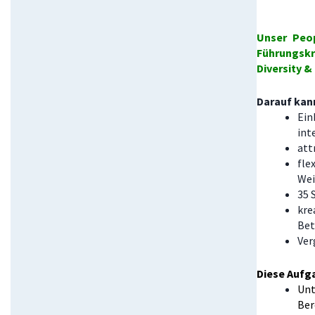
Unser Peo
Führungskr
Diversity 
Darauf kann
Ein
int
att
fle
Wei
35 
kre
Bet
Ver
Diese Aufg
Unt
Ber