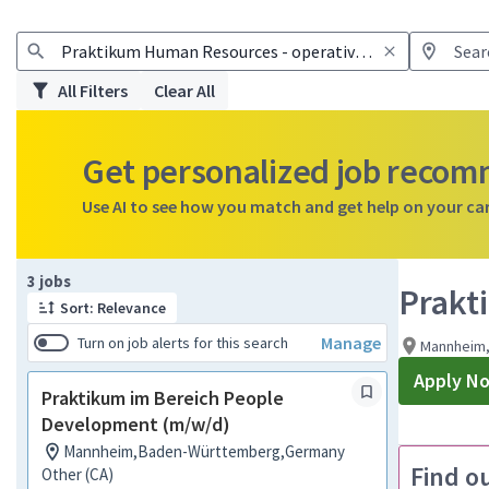
All Filters
Clear All
Get personalized job reco
Use AI to see how you match and get help on your ca
Page 1 of 1
3 jobs
Prakt
Sort: Relevance
Manage
Turn on job alerts for this search
Mannheim
Apply N
Praktikum im Bereich People
Development (m/w/d)
Mannheim,Baden-Württemberg,Germany
Find o
Other (CA)