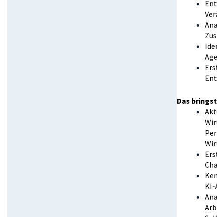
Ent
Ver
Ana
Zu
Ide
Age
Ers
Ent
Das bringst
Akt
Wir
Per
Wir
Ers
Cha
Ken
KI-
Ana
Arb