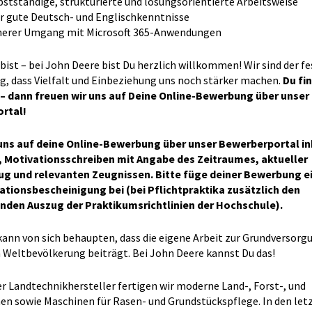
bstständige, strukturierte und lösungsorientierte Arbeitsweise
r gute Deutsch- und Englischkenntnisse
herer Umgang mit Microsoft 365-Anwendungen
bist – bei John Deere bist Du herzlich willkommen! Wir sind der f
, dass Vielfalt und Einbeziehung uns noch stärker machen.
Du fi
 – dann freuen wir uns auf Deine Online-Bewerbung über unser
rtal!
uns auf deine Online-Bewerbung über unser Bewerberportal in
, Motivationsschreiben mit Angabe des Zeitraumes, aktueller
g und relevanten Zeugnissen. Bitte füge deiner Bewerbung e
tionsbescheinigung bei (bei Pflichtpraktika zusätzlich den
nden Auszug der Praktikumsrichtlinien der Hochschule).
 kann von sich behaupten, dass die eigene Arbeit zur Grundversorg
Weltbevölkerung beiträgt. Bei John Deere kannst Du das!
er Landtechnikhersteller fertigen wir moderne Land-, Forst-, und
n sowie Maschinen für Rasen- und Grundstückspflege. In den let