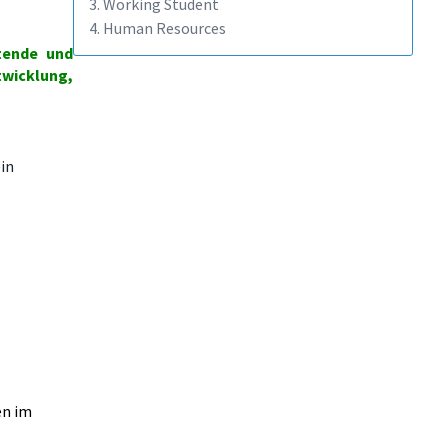
3. Working Student
4. Human Resources
tende und
wicklung,
ein
en im