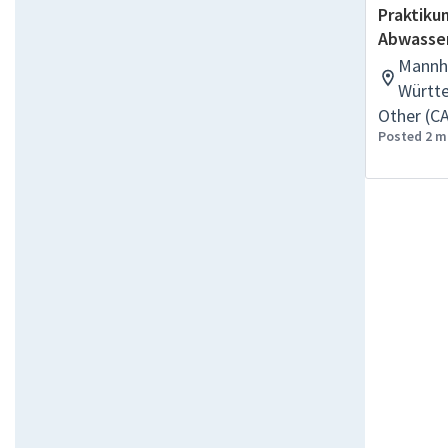
Praktiku
Abwasse
Mannh
Württ
Other (C
Posted 2 m