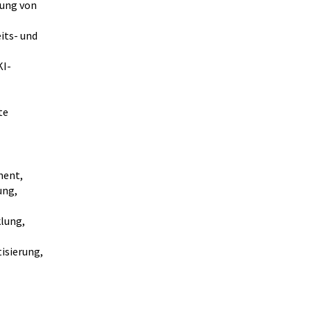
ung von
its- und
KI-
te
ment,
ung,
klung,
isierung,