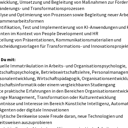
wicklung, Umsetzung und Begleitung von Maßnahmen zur Förder
änderungs- und Transformationsprozessen
lyse und Optimierung von Prozessen sowie Begleitung neuer Arbe
sammenarbeitsformen
ntifikation, Test und Implementierung von KI-Anwendungen und 
nten im Kontext von People Development und HR
tellung von Präsentationen, Kommunikationsmaterialien und
scheidungsvorlagen für Transformations- und Innovationsprojek
 Du mit:
uelle Immatrikulation in Arbeits- und Organisationspsychologie,
tschaftspsychologie, Betriebswirtschaftslehre, Personalmanage
sonalentwicklung, Wirtschaftspädagogik, Organisationsentwickl
tschaftsinformatik oder einem vergleichbaren Studiengang
te praktische Erfahrungen in den Bereichen Organisationsentwic
nge Management, Transformation oder Kulturentwicklung
ntnisse und Interesse im Bereich Künstliche Intelligenz, Automat
Agenten oder digitale Innovationen
lytische Denkweise sowie Freude daran, neue Technologien und
eitsweisen auszuprobieren