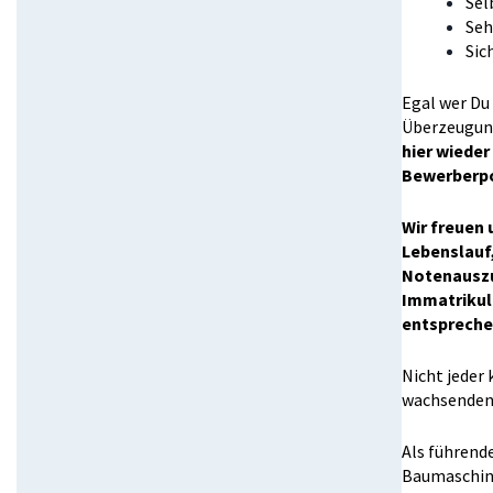
Sel
Seh
Sic
Egal wer Du 
Überzeugung
hier wieder
Bewerberpo
Wir freuen 
Lebenslauf
Notenauszu
Immatrikula
entspreche
Nicht jeder
wachsenden 
Als führend
Baumaschine