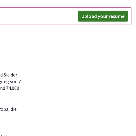
Upload your resume
d Sie der
gung von 7
und 74.000
opa, die