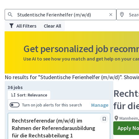
All Filters
Clear All
Get personalized job reco
Use AI to see how you match and get help on your ca
No results for "Studentische Ferienhelfer (m/w/d)". Show
Page 1 of 4
36 jobs
Recht
Sort: Relevance
für di
Manage
Turn on job alerts for this search
Mannheim
Rechtsreferendar (m/w/d) im
Rahmen der Referendarausbildung
Apply N
für die Rechtsabteilung 1