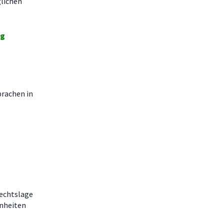
lichen
ng
prachen in
Rechtslage
inheiten