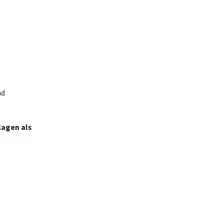
nd
lagen als