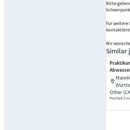
Bitte geben
Schwerpunkt 
Für weitere
kontaktiere
Wir wünsche
Similar 
Praktiku
Abwasse
Mannh
Württ
Other (C
Posted 2 m