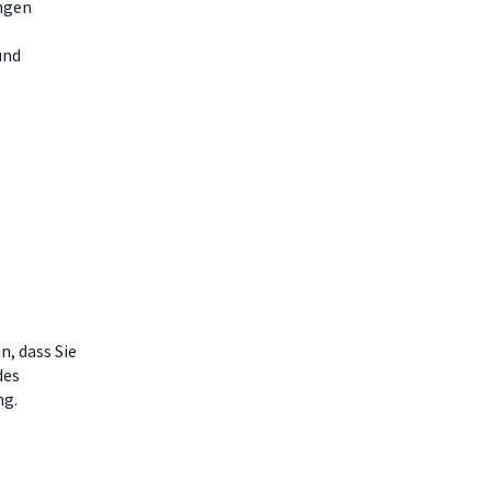
ngen
und
n, dass Sie
des
ng.