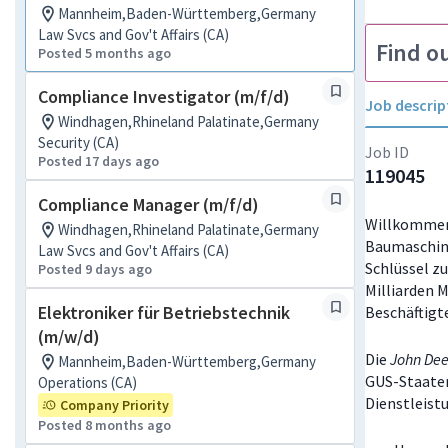
Mannheim,Baden-Württemberg,Germany
Law Svcs and Gov't Affairs (CA)
Find o
Posted 5 months ago
Compliance Investigator (m/f/d)
Job descrip
Windhagen,Rhineland Palatinate,Germany
Security (CA)
Job ID
Posted 17 days ago
119045
Compliance Manager (m/f/d)
Willkommen
Windhagen,Rhineland Palatinate,Germany
Baumaschine
Law Svcs and Gov't Affairs (CA)
Schlüssel z
Posted 9 days ago
Milliarden 
Elektroniker für Betriebstechnik
Beschäftigt
(m/w/d)
Die
John De
Mannheim,Baden-Württemberg,Germany
GUS-Staaten
Operations (CA)
Dienstleist
Company Priority
Posted 8 months ago