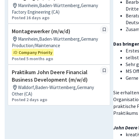
Bearb
Mannheim,Baden-Württemberg,Germany
Dritte
Factory Engineering (CA)
Berat
Posted 16 days ago
Deuts
Zusam
Montagewerker (m/w/d)
Mannheim,Baden-Württemberg,Germany
Das bringen
Production/Maintenance
Erste
Company Priority
selbst
Posted 5 months ago
Sehr 
MS Off
Praktikum John Deere Financial
Gerne
Business Development (m/w/d)
Walldorf,Baden-Württemberg,Germany
Sie erhalten
Other (CA)
Organisation
Posted 2 days ago
praktische 
Praktikums 
John Deere
kreati