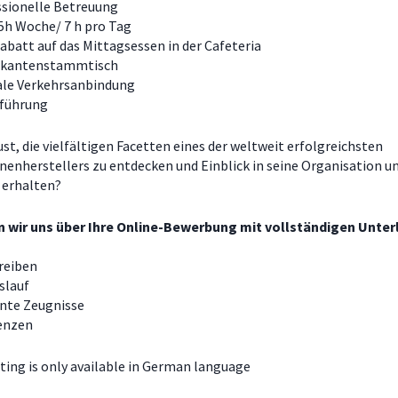
ssionelle Betreuung
5h Woche/ 7 h pro Tag
batt auf das Mittagsessen in der Cafeteria
ikantenstammtisch
ale Verkehrsanbindung
führung
st, die vielfältigen Facetten eines der weltweit erfolgreichsten
enherstellers zu entdecken und Einblick in seine Organisation u
 erhalten?
 wir uns über Ihre Online-Bewerbung mit vollständigen Unter
reiben
slauf
ante Zeugnisse
enzen
ting is only available in German language