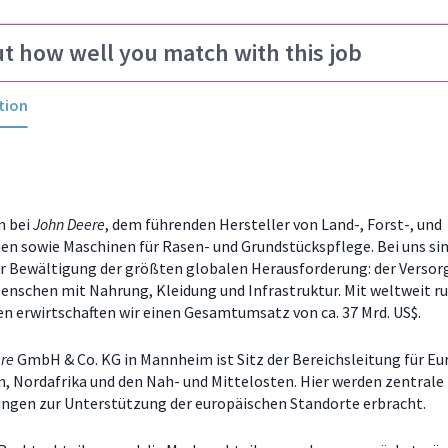
ut how well you match with this job
tion
 bei
John Deere
, dem führenden Hersteller von Land-, Forst-, und
n sowie Maschinen für Rasen- und Grundstückspflege. Bei uns sin
ur Bewältigung der größten globalen Herausforderung: der Versor
Menschen mit Nahrung, Kleidung und Infrastruktur. Mit weltweit r
en erwirtschaften wir einen Gesamtumsatz von ca. 37 Mrd. US$.
ere
GmbH & Co. KG in Mannheim ist Sitz der Bereichsleitung für Eur
, Nordafrika und den Nah- und Mittelosten. Hier werden zentrale
ungen zur Unterstützung der europäischen Standorte erbracht.