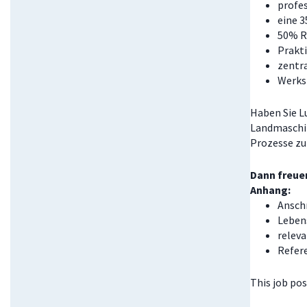
profe
eine 3
50% Ra
Prakt
zentr
Werks
Haben Sie Lu
Landmaschin
Prozesse zu
Dann freuen
Anhang:
Ansch
Leben
relev
Refer
This job pos