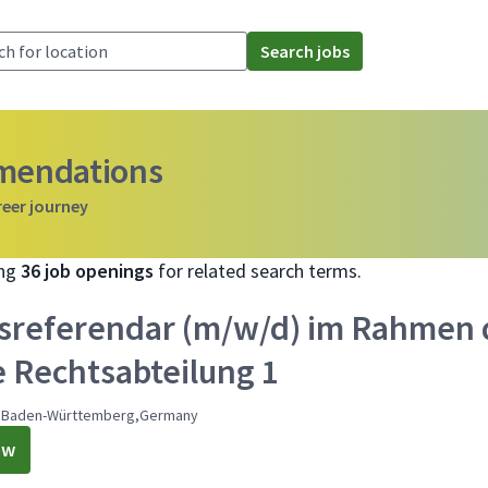
Search jobs
mmendations
reer journey
ing
36 job openings
for related search terms.
sreferendar (m/w/d) im Rahmen 
e Rechtsabteilung 1
,Baden-Württemberg,Germany
ow