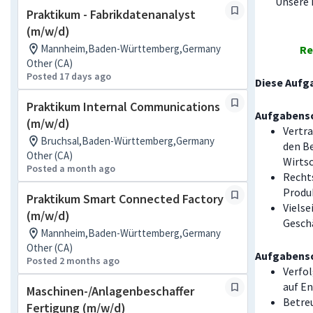
Unsere 
Praktikum - Fabrikdatenanalyst
(m/w/d)
Mannheim,Baden-Württemberg,Germany
Re
Other (CA)
Posted 17 days ago
Diese Aufg
Praktikum Internal Communications
Aufgabens
(m/w/d)
Vertra
Bruchsal,Baden-Württemberg,Germany
den Be
Other (CA)
Wirts
Posted a month ago
Recht
Produ
Praktikum Smart Connected Factory
Vielse
(m/w/d)
Gesch
Mannheim,Baden-Württemberg,Germany
Other (CA)
Aufgabens
Posted 2 months ago
Verfo
auf E
Maschinen-/Anlagenbeschaffer
Betre
Fertigung (m/w/d)