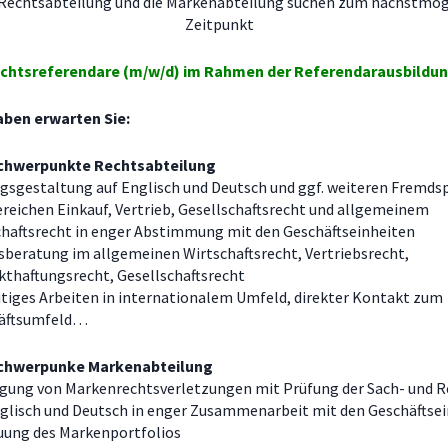
Rechtsabteilung und die Markenabteilung suchen zum nächstmög
Zeitpunkt
chtsreferendare (m/w/d) im Rahmen der Referendarausbildu
aben erwarten Sie:
chwerpunkte Rechtsabteilung
gsgestaltung auf Englisch und Deutsch und ggf. weiteren Fremds
reichen Einkauf, Vertrieb, Gesellschaftsrecht und allgemeinem
chaftsrecht in enger Abstimmung mit den Geschäftseinheiten
sberatung im allgemeinen Wirtschaftsrecht, Vertriebsrecht,
kthaftungsrecht, Gesellschaftsrecht
itiges Arbeiten in internationalem Umfeld, direkter Kontakt zum
äftsumfeld…
chwerpunke Markenabteilung
lgung von Markenrechtsverletzungen mit Prüfung der Sach- und 
nglisch und Deutsch in enger Zusammenarbeit mit den Geschäftse
uung des Markenportfolios