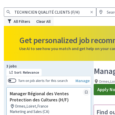
All Filters
Clear All
Get personalized job reco
Use AI to see how you match and get help on your ca
Page 1 of 1
3 jobs
Manag
Sort: Relevance
Manage
Turn on job alerts for this search
Ormes,Loi
Apply N
Manager Régional des Ventes
Protection des Cultures (H/F)
Ormes,Loiret,France
Find o
Marketing and Sales (CA)