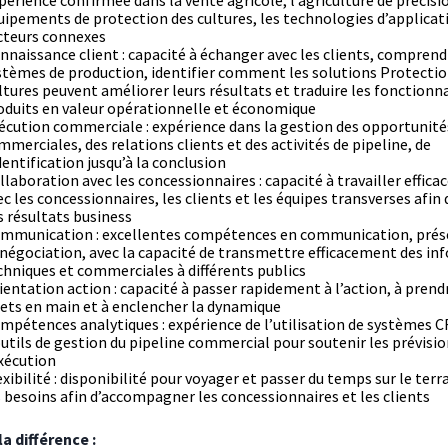
périence confirmée dans la vente agricole, l’agriculture de précisio
uipements de protection des cultures, les technologies d’applicat
cteurs connexes
nnaissance client : capacité à échanger avec les clients, comprend
stèmes de production, identifier comment les solutions Protectio
ltures peuvent améliorer leurs résultats et traduire les fonctionna
oduits en valeur opérationnelle et économique
écution commerciale : expérience dans la gestion des opportunité
mmerciales, des relations clients et des activités de pipeline, de
identification jusqu’à la conclusion
llaboration avec les concessionnaires : capacité à travailler effic
ec les concessionnaires, les clients et les équipes transverses afin
s résultats business
mmunication : excellentes compétences en communication, prés
 négociation, avec la capacité de transmettre efficacement des i
chniques et commerciales à différents publics
ientation action : capacité à passer rapidement à l’action, à prend
jets en main et à enclencher la dynamique
mpétences analytiques : expérience de l’utilisation de systèmes 
outils de gestion du pipeline commercial pour soutenir les prévisio
exécution
exibilité : disponibilité pour voyager et passer du temps sur le terr
s besoins afin d’accompagner les concessionnaires et les clients
la différence :