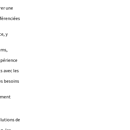
rer une
férenciées
e, y
ems,
xpérience
s avec les
es besoins
pement
lutions de