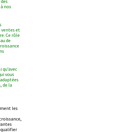
 des
 à nos
s
 ventes et
e. Ce rôle
au de
croissance
ons
i qu’avec
qui vous
s adaptées
, de la
ement les
 croissance,
ovantes
qualifier