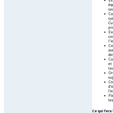
Ex
éq
se
Co
sy
Cu
pr
Ex
co
l’
Co
av
de
Co
et
te
Or
su
Co
d’
l’
Fl
le
Ce qui fera 