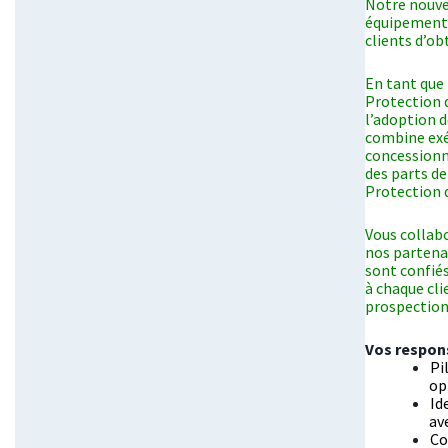
Notre nouve
équipements
clients d’o
En tant que
Protection d
l’adoption d
combine exé
concessionna
des parts de
Protection d
Vous collabo
nos partenai
sont confiés
à chaque cli
prospection 
Vos respons
Pi
op
Id
av
Co