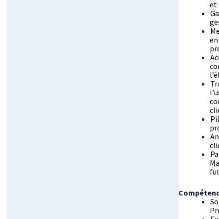
et
Ga
ge
Me
en
pr
Ac
co
l’
Tr
l’
co
cl
Pi
pr
An
cl
Pa
Ma
fut
Compétence
So
Pr