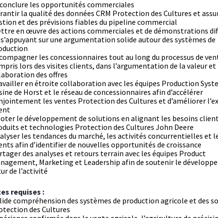
 conclure les opportunités commerciales
rantir la qualité des données CRM Protection des Cultures et assu
stion et des prévisions fiables du pipeline commercial
ttre en œuvre des actions commerciales et de démonstrations dif
 s’appuyant sur une argumentation solide autour des systèmes de
oduction
compagner les concessionnaires tout au long du processus de vent
mpris lors des visites clients, dans l’argumentation de la valeur et
élaboration des offres
availler en étroite collaboration avec les équipes Production Syst
usine de Horst et le réseau de concessionnaires afin d’accélérer
njointement les ventes Protection des Cultures et d’améliorer l’e
ient
loter le développement de solutions en alignant les besoins client
oduits et technologies Protection des Cultures John Deere
alyser les tendances du marché, les activités concurrentielles et l
ients afin d’identifier de nouvelles opportunités de croissance
rtager des analyses et retours terrain avec les équipes Product
nagement, Marketing et Leadership afin de soutenir le dévelop
ur de l’activité
s requises :
lide compréhension des systèmes de production agricole et des so
otection des Cultures