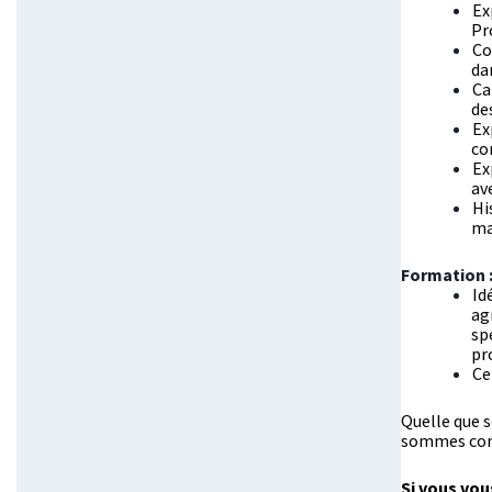
Ex
Pr
Co
da
Ca
de
Ex
co
Ex
av
Hi
ma
Formation 
Id
ag
sp
pr
Ce
Quelle que s
sommes conva
Si vous vou