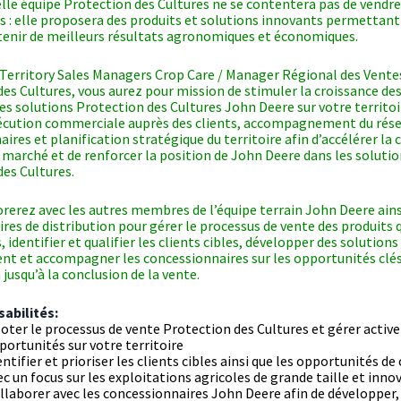
lle équipe Protection des Cultures ne se contentera pas de vendre
 : elle proposera des produits et solutions innovants permettant
btenir de meilleurs résultats agronomiques et économiques.
 Territory Sales Managers Crop Care / Manager Régional des Vente
es Cultures, vous aurez pour mission de stimuler la croissance des
es solutions Protection des Cultures John Deere sur votre territoir
cution commerciale auprès des clients, accompagnement du rése
ires et planification stratégique du territoire afin d’accélérer la 
 marché et de renforcer la position de John Deere dans les soluti
es Cultures.
rerez avec les autres membres de l’équipe terrain John Deere ains
res de distribution pour gérer le processus de vente des produits 
, identifier et qualifier les clients cibles, développer des solution
ent et accompagner les concessionnaires sur les opportunités clés
jusqu’à la conclusion de la vente.
abilités:
loter le processus de vente Protection des Cultures et gérer activ
portunités sur votre territoire
entifier et prioriser les clients cibles ainsi que les opportunités de
ec un focus sur les exploitations agricoles de grande taille et inn
llaborer avec les concessionnaires John Deere afin de développer, 