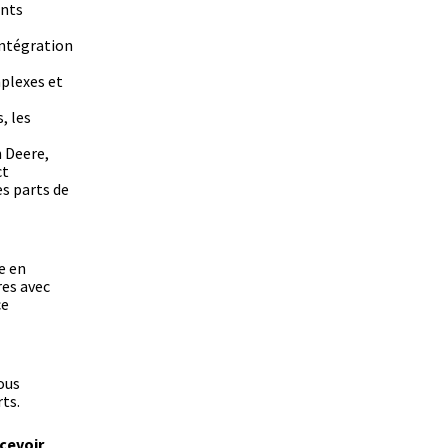
ents
intégration
plexes et
, les
 Deere,
ct
es parts de
e en
res avec
ce
Nous
ts.
ecevoir