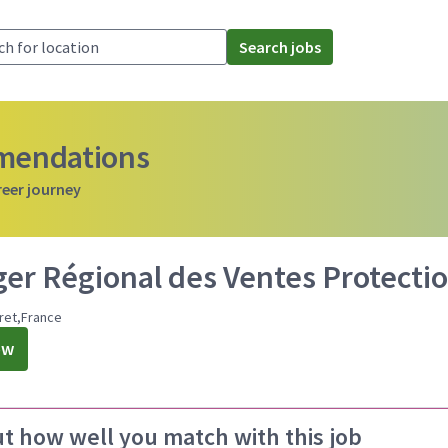
Search jobs
mmendations
reer journey
er Régional des Ventes Protectio
ret,France
ow
ut how well you match with this job