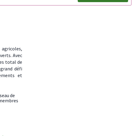
 agricoles,
verts. Avec
es total de
 grand défi
tements et
éseau de
x membres