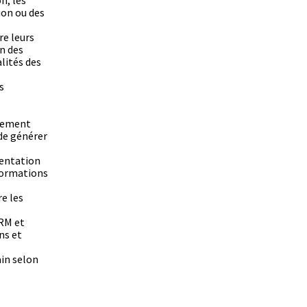
n, les
ion ou des
re leurs
n des
lités des
s
acement
 de générer
entation
nformations
re les
CRM et
ns et
ain selon