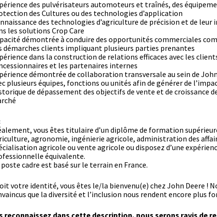
périence des pulvérisateurs automoteurs et traînés, des équipem
otection des Cultures ou des technologies d’application
nnaissance des technologies d’agriculture de précision et de leur 
ns les solutions Crop Care
pacité démontrée à conduire des opportunités commerciales com
s démarches clients impliquant plusieurs parties prenantes
périence dans la construction de relations efficaces avec les clients
ncessionnaires et les partenaires internes
périence démontrée de collaboration transversale au sein de John
ec plusieurs équipes, fonctions ou unités afin de générer de l’impa
storique de dépassement des objectifs de vente et de croissance d
rché
:
éalement, vous êtes titulaire d’un diplôme de formation supérieur
riculture, agronomie, ingénierie agricole, administration des affai
écialisation agricole ou vente agricole ou disposez d’une expérien
ofessionnelle équivalente.
 poste cadre est basé sur le terrain en France.
oit votre identité, vous êtes le/la bienvenu(e) chez John Deere ! 
incus que la diversité et l’inclusion nous rendent encore plus for
s reconnaissez dans cette description, nous serons ravis de r