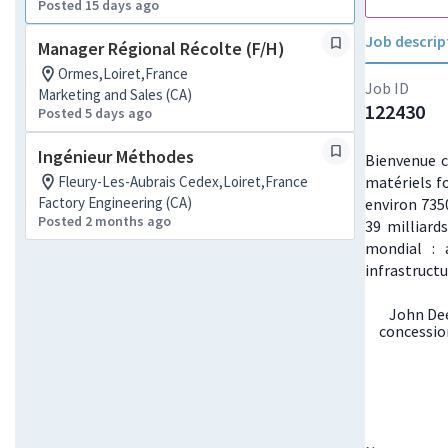
Posted 15 days ago
Job descrip
Manager Régional Récolte (F/H)
Ormes,Loiret,France
Job ID
Marketing and Sales (CA)
122430
Posted 5 days ago
Ingénieur Méthodes
Bienvenue c
Fleury-Les-Aubrais Cedex,Loiret,France
matériels fo
Factory Engineering (CA)
environ 7350
Posted 2 months ago
39 milliard
mondial : 
infrastructu
John Dee
concessio