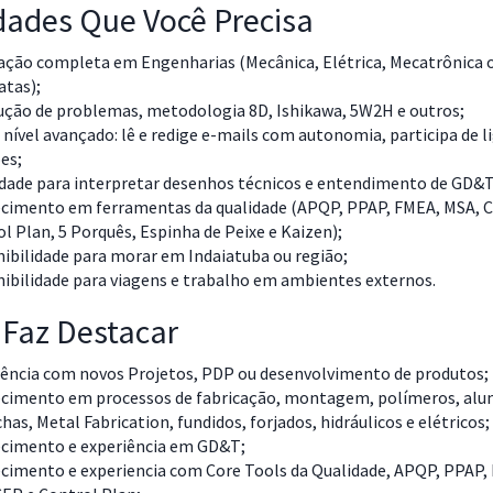
dades Que Você Precisa
ação completa em Engenharias (Mecânica, Elétrica, Mecatrônica 
atas);
ução de problemas, metodologia 8D, Ishikawa, 5W2H e outros;
 nível avançado: lê e redige e-mails com autonomia, participa de l
es;
idade para interpretar desenhos técnicos e entendimento de GD&T
cimento em ferramentas da qualidade (APQP, PPAP, FMEA, MSA, 
l Plan, 5 Porquês, Espinha de Peixe e Kaizen);
ibilidade para morar em Indaiatuba ou região;
ibilidade para viagens e trabalho em ambientes externos.
Faz Destacar
iência com novos Projetos, PDP ou desenvolvimento de produtos;
cimento em processos de fabricação, montagem, polímeros, alu
has, Metal Fabrication, fundidos, forjados, hidráulicos e elétricos;
cimento e experiência em GD&T;
cimento e experiencia com Core Tools da Qualidade, APQP, PPAP,