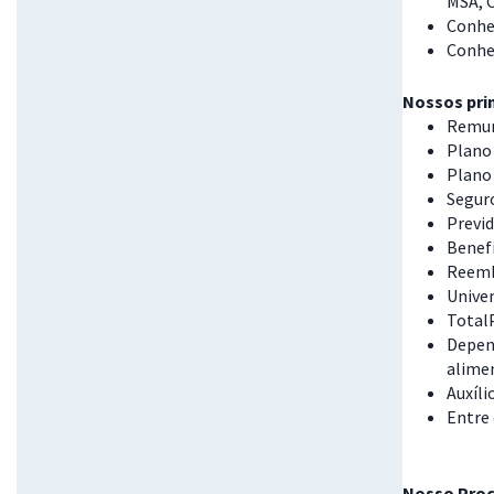
MSA, C
Conhe
Conhe
Nossos prin
Remun
Plano 
Plano
Seguro
Previd
Benefí
Reemb
Univer
Total
Depend
alime
Auxíli
Entre
Nosso Proc