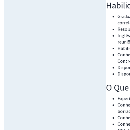
Habili
Gradu
correl
Resol
Inglês
reuniõ
Habil
Conhe
Contro
Dispon
Dispon
O Que 
Exper
Conhe
borrac
Conhe
Conhe