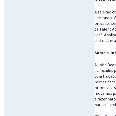
A seleção c
adicionais. 
processo se
de Talent A
você. Anali
todas as eta
Sobre a Jo
A John Deer
avançados p
construção, 
necessidade
promove a s
Inovamos pa
a fazer part
para que a v