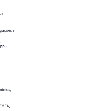
ou
igações e
;
CEP e
mínios,
 FMEA,