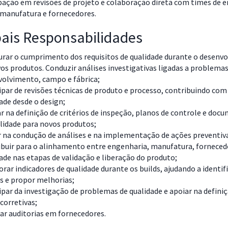
cipação em revisões de projeto e colaboração direta com times de 
 manufatura e fornecedores.
pais Responsabilidades
urar o cumprimento dos requisitos de qualidade durante o desenv
os produtos. Conduzir análises investigativas ligadas a problema
volvimento, campo e fábrica;
ipar de revisões técnicas de produto e processo, contribuindo com 
ade desde o design;
ar na definição de critérios de inspeção, planos de controle e do
lidade para novos produtos;
 na condução de análises e na implementação de ações preventiv
buir para o alinhamento entre engenharia, manufatura, forneced
ade nas etapas de validação e liberação do produto;
rar indicadores de qualidade durante os builds, ajudando a identif
s e propor melhorias;
ipar da investigação de problemas de qualidade e apoiar na defini
corretivas;
ar auditorias em fornecedores.