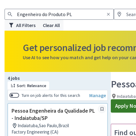
All Filters
Clear All
Get personalized job reco
Use AI to see how you match and get help on your ca
Page 1 of 1
4 jobs
Pesso
Sort: Relevance
Manage
Turn on job alerts for this search
Indaiatuba
Apply N
Pessoa Engenheira da Qualidade PL
- Indaiatuba/SP
Indaiatuba,Sao Paulo,Brazil
Find o
Factory Engineering (CA)