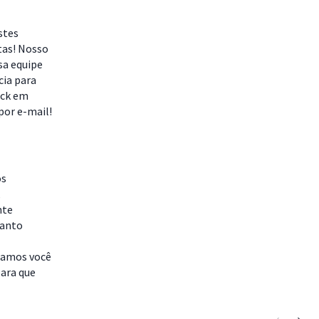
stes
tas! Nosso
sa equipe
cia para
ack em
por e-mail!
os
,
nte
uanto
idamos você
para que