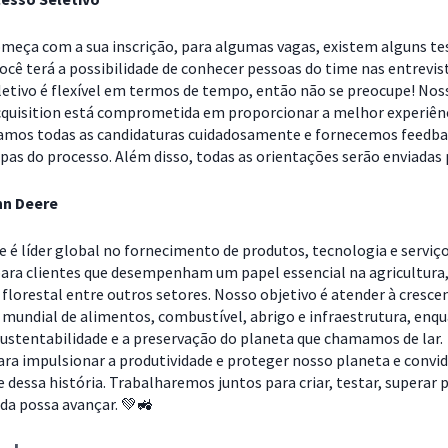
omeça com a sua inscrição, para algumas vagas, existem alguns te
Você terá a possibilidade de conhecer pessoas do time nas entrevis
letivo é flexível em termos de tempo, então não se preocupe! Nos
cquisition está comprometida em proporcionar a melhor experiên
samos todas as candidaturas cuidadosamente e fornecemos feedb
pas do processo. Além disso, todas as orientações serão enviadas 
hn Deere
e é líder global no fornecimento de produtos, tecnologia e serviç
ara clientes que desempenham um papel essencial na agricultura
florestal entre outros setores. Nosso objetivo é atender à cresce
 mundial de alimentos, combustível, abrigo e infraestrutura, enq
ustentabilidade e a preservação do planeta que chamamos de lar.
ra impulsionar a produtividade e proteger nosso planeta e conv
e dessa história. Trabalharemos juntos para criar, testar, superar 
ida possa avançar. 💚🚜