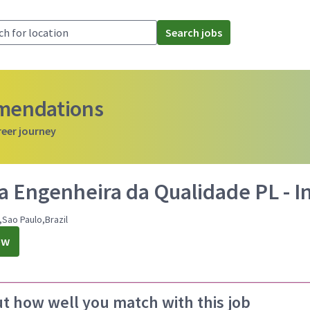
Search jobs
mmendations
reer journey
a Engenheira da Qualidade PL - I
,Sao Paulo,Brazil
ow
ut how well you match with this job