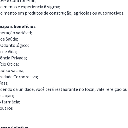
EP e Control Plan;
cimento e experiencia 6 sigma;
cimento em produtos de construção, agrícolas ou automotivos.
cipais benefícios
eração variável;
de Saúde;
 Odontológico;
 de Vida;
ência Privada;
cio Ótica;
olso vacina;
sidade Corporativa;
Pass;
endo da unidade, você terá restaurante no local, vale refeição ou
ntação;
o farmácia;
 outros
esso Seletivo