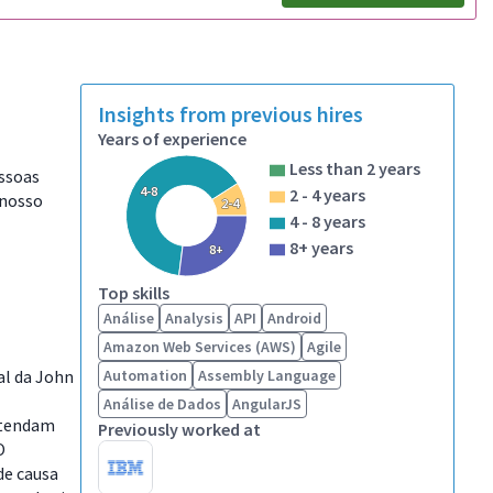
Insights from previous hires
Years of experience
Less than 2 years
essoas
4-8
2 - 4 years
 nosso
2-4
4 - 8 years
8+ years
8+
Top skills
Análise
Analysis
API
Android
Amazon Web Services (AWS)
Agile
al da John
Automation
Assembly Language
Análise de Dados
AngularJS
atendam
Previously worked at
O
de causa