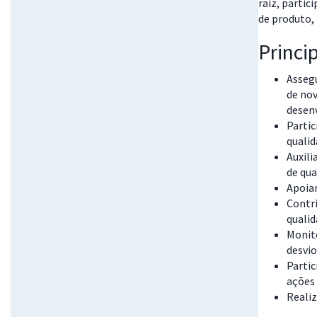
raiz, parti
de produto,
Princi
Asseg
de nov
desen
Partic
qualid
Auxili
de qua
Apoiar
Contri
qualid
Monito
desvio
Partic
ações 
Realiz