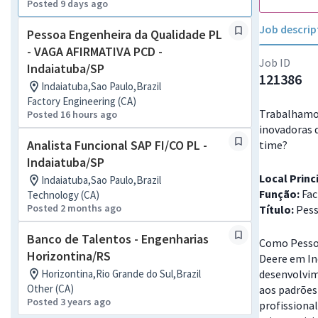
Posted 9 days ago
Job descrip
Pessoa Engenheira da Qualidade PL
- VAGA AFIRMATIVA PCD -
Job ID
Indaiatuba/SP
121386
Indaiatuba,Sao Paulo,Brazil
Factory Engineering (CA)
Trabalhamos
Posted 16 hours ago
inovadoras 
Analista Funcional SAP FI/CO PL -
time?
Indaiatuba/SP
Local Princ
Indaiatuba,Sao Paulo,Brazil
Função:
Fac
Technology (CA)
Posted 2 months ago
Título:
Pess
Banco de Talentos - Engenharias
Como Pessoa
Horizontina/RS
Deere em In
Horizontina,Rio Grande do Sul,Brazil
desenvolvim
Other (CA)
aos padrões 
Posted 3 years ago
profissional