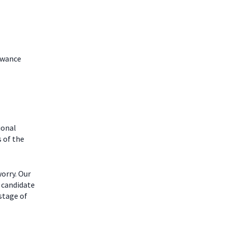
lowance
ional
 of the
worry. Our
 candidate
 stage of