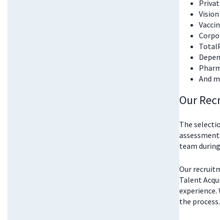
Priva
Vision
Vacci
Corpor
Total
Depend
Pharm
And m
Our Rec
The selectio
assessments
team during
Our recruitm
Talent Acqu
experience. 
the process.