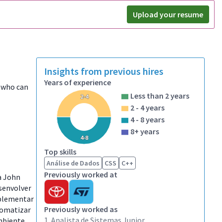
Upload your resume
Insights from previous hires
Years of experience
e who can
Less than 2 years
2-4
2 - 4 years
4 - 8 years
8+ years
4-8
Top skills
Análise de Dados
CSS
C++
Previously worked at
a John
esenvolver
mplementar
Previously worked as
tomatizar
1. Analista de Sistemas Junior
mbiente