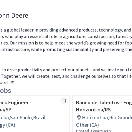
ohn Deere
s a global leader in providing advanced products, technology, and 
s who play an essential role in agriculture, construction, forestry
ries. Our mission is to help meet the world’s growing need for food
 infrastructure, while promoting sustainability and preserving th
to drive productivity and protect our planet—and we invite you to
. Together, we will create, test, and challenge ourselves so that li
ard. 💚
jobs
ack Engineer -
Banco de Talentos - Eng
ba/SP
Horizontina/RS
tuba,Sao Paulo,Brazil
Horizontina,Rio Grande
gy (CA)
Other (CA)
Posted 3 years ago