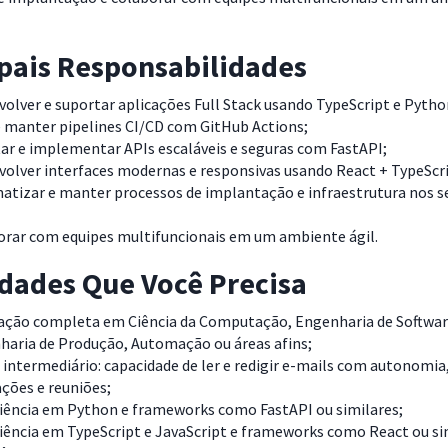
ipais Responsabilidades
olver e suportar aplicações Full Stack usando TypeScript e Pytho
e manter pipelines CI/CD com GitHub Actions;
ar e implementar APIs escaláveis e seguras com FastAPI;
olver interfaces modernas e responsivas usando React + TypeScri
tizar e manter processos de implantação e infraestrutura nos se
orar com equipes multifuncionais em um ambiente ágil.
idades Que Você Precisa
ação completa em Ciência da Computação, Engenharia de Softwar
haria de Produção, Automação ou áreas afins;
 intermediário: capacidade de ler e redigir e-mails com autonomia,
ações e reuniões;
ciência em Python e frameworks como FastAPI ou similares;
iência em TypeScript e JavaScript e frameworks como React ou si