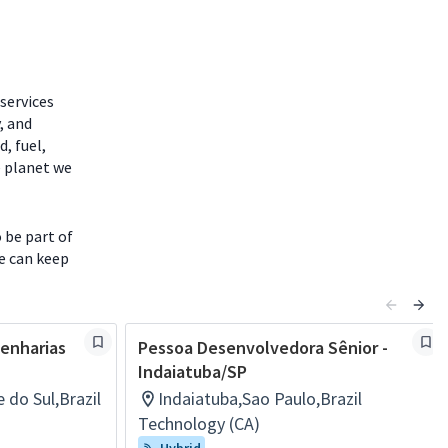
services
, and
, fuel,
e planet we
 be part of
fe can keep
enharias
Pessoa Desenvolvedora Sênior -
Indaiatuba/SP
 do Sul,Brazil
Indaiatuba,Sao Paulo,Brazil
Technology (CA)