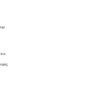
rar
ra o
nais;