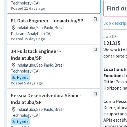
Technology (CA)
Find o
Posted 11 days ago
PL Data Engineer - Indaiatuba/SP
Job descrip
Indaiatuba,Sao Paulo,Brazil
Data and Analytics (CA)
Job ID
Posted 25 days ago
121315
We work to 
JR Fullstack Engineer -
contribute 
Indaiatuba/SP
Indaiatuba,Sao Paulo,Brazil
Location:
Br
Technology (CA)
Function:
T
Hybrid
Title:
Pessoa
Posted 5 days ago
Horizontina
Pessoa Desenvolvedora Sênior -
Como Pessoa
Indaiatuba/SP
Deere, aloc
Indaiatuba,Sao Paulo,Brazil
e suportar a
Technology (CA)
APIs escalá
Hybrid
processos d