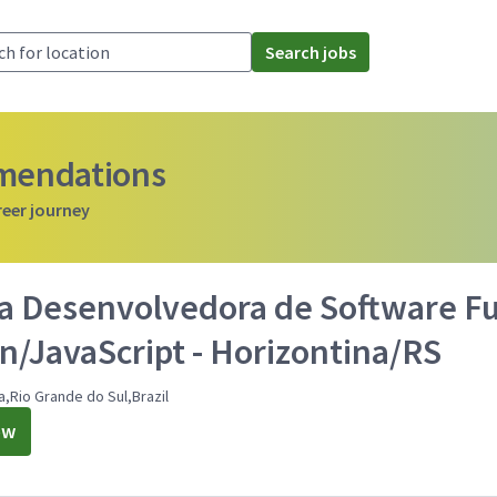
Search jobs
mmendations
reer journey
a Desenvolvedora de Software Ful
n/JavaScript - Horizontina/RS
a,Rio Grande do Sul,Brazil
ow