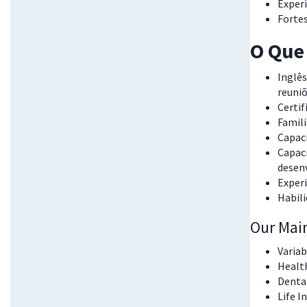
Exper
Fortes
O Que 
Inglês
reuniõ
Certif
Famili
Capaci
Capaci
desenv
Exper
Habili
Our Mai
Varia
Healt
Denta
Life I