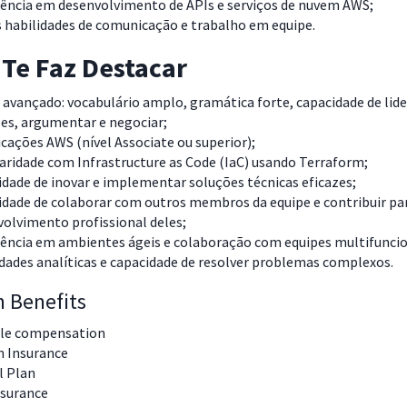
iência em desenvolvimento de APIs e serviços de nuvem AWS;
 habilidades de comunicação e trabalho em equipe.
Te Faz Destacar
 avançado: vocabulário amplo, gramática forte, capacidade de lide
es, argumentar e negociar;
icações AWS (nível Associate ou superior);
aridade com Infrastructure as Code (IaC) usando Terraform;
dade de inovar e implementar soluções técnicas eficazes;
dade de colaborar com outros membros da equipe e contribuir pa
olvimento profissional deles;
iência em ambientes ágeis e colaboração com equipes multifuncio
dades analíticas e capacidade de resolver problemas complexos.
n Benefits
ble compensation
h Insurance
l Plan
nsurance