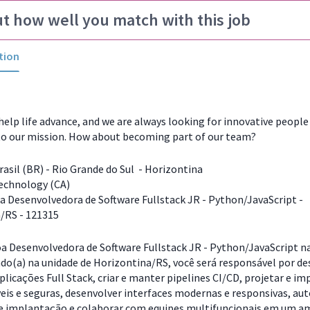
ut how well you match with this job
tion
help life advance, and we are always looking for innovative peopl
to our mission. How about becoming part of our team?
asil (BR) - Rio Grande do Sul - Horizontina
echnology (CA)
 Desenvolvedora de Software Fullstack JR - Python/JavaScript -
/RS - 121315
 Desenvolvedora de Software Fullstack JR - Python/JavaScript n
ado(a) na unidade de Horizontina/RS, você será responsável por d
plicações Full Stack, criar e manter pipelines CI/CD, projetar e i
veis e seguras, desenvolver interfaces modernas e responsivas, au
e implantação e colaborar com equipes multifuncionais em um a