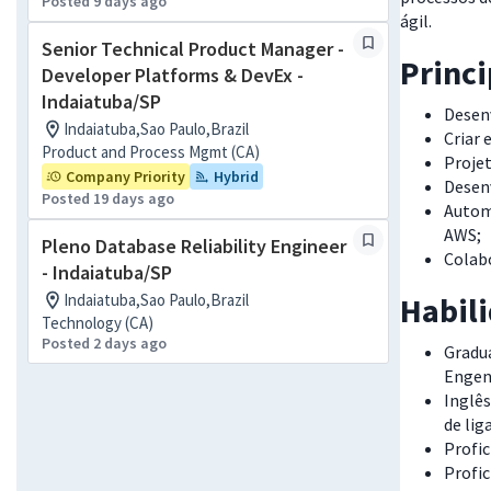
Posted 9 days ago
ágil.
Senior Technical Product Manager -
Princ
Developer Platforms & DevEx -
Indaiatuba/SP
Desenv
Indaiatuba,Sao Paulo,Brazil
Criar 
Product and Process Mgmt (CA)
Projet
Company Priority
Hybrid
Desenv
Posted 19 days ago
Automa
AWS;
Pleno Database Reliability Engineer
Colab
- Indaiatuba/SP
Indaiatuba,Sao Paulo,Brazil
Habil
Technology (CA)
Posted 2 days ago
Gradu
Engen
Inglês
de lig
Profi
Profic