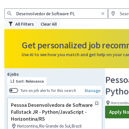
All Filters
Clear All
Get personalized job reco
Use AI to see how you match and get help on your ca
Page 1 of 1
6 jobs
Pesso
Sort: Relevance
Pytho
Manage
Turn on job alerts for this search
Horizontin
Pessoa Desenvolvedora de Software
Fullstack JR - Python/JavaScript -
Apply N
Horizontina/RS
Horizontina,Rio Grande do Sul,Brazil