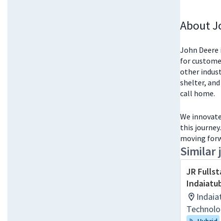
About J
John Deere i
for customer
other indust
shelter, and
call home.
We innovate 
this journey
moving forw
Similar 
JR Fullst
Indaiatu
Indaia
Technolo