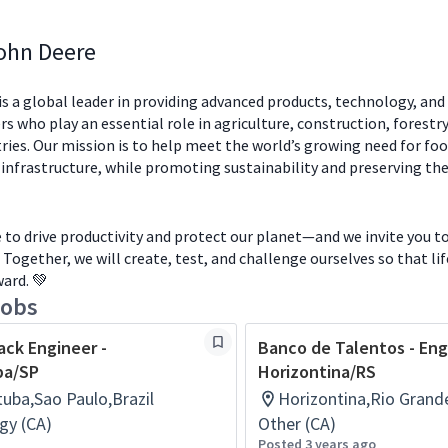
ohn Deere
s a global leader in providing advanced products, technology, and 
s who play an essential role in agriculture, construction, forestry
ries. Our mission is to help meet the world’s growing need for food
 infrastructure, while promoting sustainability and preserving th
to drive productivity and protect our planet—and we invite you to
. Together, we will create, test, and challenge ourselves so that li
ard. 💚
jobs
ack Engineer -
Banco de Talentos - Eng
ba/SP
Horizontina/RS
tuba,Sao Paulo,Brazil
Horizontina,Rio Grande
gy (CA)
Other (CA)
Posted 3 years ago