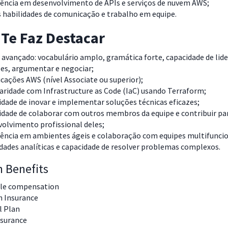
iência em desenvolvimento de APIs e serviços de nuvem AWS;
 habilidades de comunicação e trabalho em equipe.
Te Faz Destacar
 avançado: vocabulário amplo, gramática forte, capacidade de lide
es, argumentar e negociar;
icações AWS (nível Associate ou superior);
aridade com Infrastructure as Code (IaC) usando Terraform;
dade de inovar e implementar soluções técnicas eficazes;
dade de colaborar com outros membros da equipe e contribuir pa
olvimento profissional deles;
iência em ambientes ágeis e colaboração com equipes multifuncio
dades analíticas e capacidade de resolver problemas complexos.
n Benefits
ble compensation
h Insurance
l Plan
nsurance