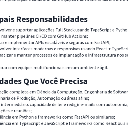
ipais Responsabilidades
olver e suportar aplicações Full Stack usando TypeScript e Pytho
e manter pipelines CI/CD com GitHub Actions;
ar e implementar APIs escaláveis e seguras com FastAPI;
olver interfaces modernas e responsivas usando React + TypeScri
tizar e manter processos de implantação e infraestrutura nos se
orar com equipes multifuncionais em um ambiente ágil.
idades Que Você Precisa
ação completa em Ciência da Computação, Engenharia de Softwar
haria de Produção, Automação ou áreas afins;
 intermediário: capacidade de ler e redigir e-mails com autonomia,
ações e reuniões;
ciência em Python e frameworks como FastAPI ou similares;
iência em TypeScript e JavaScript e frameworks como React ou si