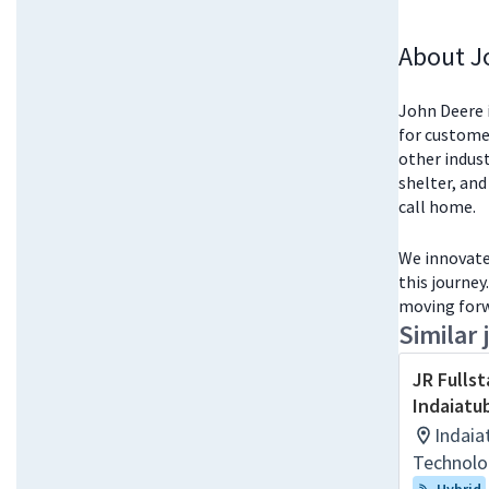
About J
John Deere i
for customer
other indust
shelter, and
call home.
We innovate 
this journey
moving forw
Similar 
JR Fullst
Indaiatu
Indaia
Technolo