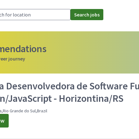
Search jobs
mmendations
reer journey
a Desenvolvedora de Software Ful
n/JavaScript - Horizontina/RS
a,Rio Grande do Sul,Brazil
ow