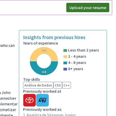
Upload your resume
Insights from previous hires
Years of experience
e who can
Less than 2 years
2-4
2 - 4 years
4 - 8 years
8+ years
4-8
Top skills
Análise de Dados
CSS
C++
Previously worked at
a John
esenvolver
mplementar
Previously worked as
tomatizar
1. Analista de Sistemas Junior
mbiente