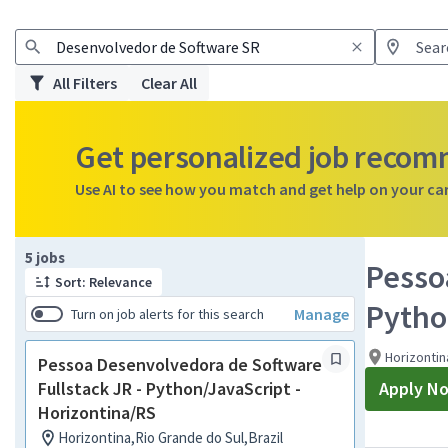
All Filters
Clear All
Get personalized job reco
Use AI to see how you match and get help on your ca
Page 1 of 1
5 jobs
Pesso
Sort: Relevance
Pytho
Manage
Turn on job alerts for this search
Horizontin
Pessoa Desenvolvedora de Software
Fullstack JR - Python/JavaScript -
Apply N
Horizontina/RS
Horizontina,Rio Grande do Sul,Brazil