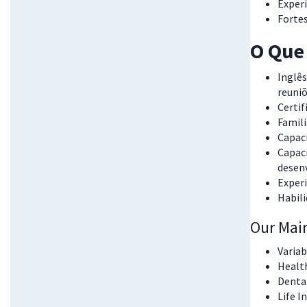
Exper
Fortes
O Que 
Inglês
reuniõ
Certif
Famili
Capaci
Capaci
desenv
Exper
Habili
Our Mai
Varia
Healt
Denta
Life I