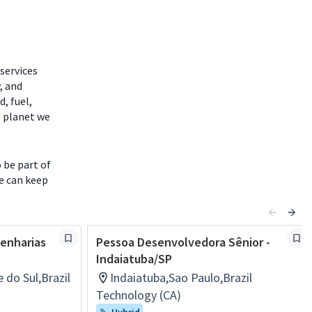
services
, and
, fuel,
e planet we
 be part of
fe can keep
enharias
Pessoa Desenvolvedora Sênior -
Indaiatuba/SP
 do Sul,Brazil
Indaiatuba,Sao Paulo,Brazil
Technology (CA)