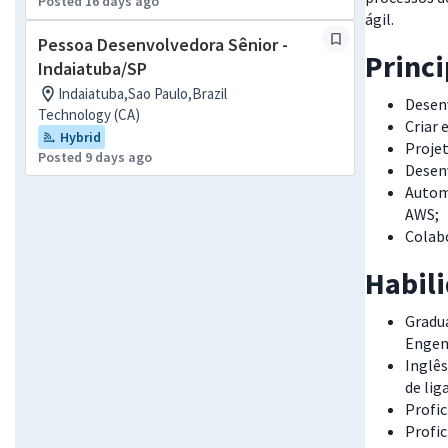
Posted 16 days ago
ágil.
Pessoa Desenvolvedora Sênior -
Princ
Indaiatuba/SP
Indaiatuba,Sao Paulo,Brazil
Desenv
Technology (CA)
Criar 
Hybrid
Projet
Posted 9 days ago
Desenv
Automa
AWS;
Colab
Habil
Gradu
Engen
Inglês
de lig
Profi
Profic