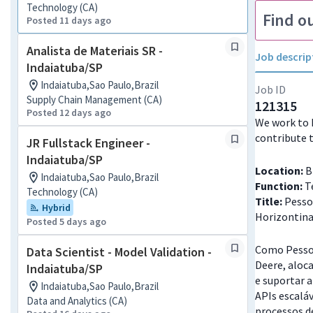
Technology (CA)
Find o
Posted 11 days ago
Analista de Materiais SR -
Job descrip
Indaiatuba/SP
Indaiatuba,Sao Paulo,Brazil
Job ID
Supply Chain Management (CA)
121315
Posted 12 days ago
We work to 
contribute 
JR Fullstack Engineer -
Indaiatuba/SP
Location:
Br
Indaiatuba,Sao Paulo,Brazil
Function:
T
Technology (CA)
Title:
Pessoa
Hybrid
Horizontina
Posted 5 days ago
Como Pessoa
Data Scientist - Model Validation -
Deere, aloc
Indaiatuba/SP
e suportar a
Indaiatuba,Sao Paulo,Brazil
APIs escalá
Data and Analytics (CA)
processos d