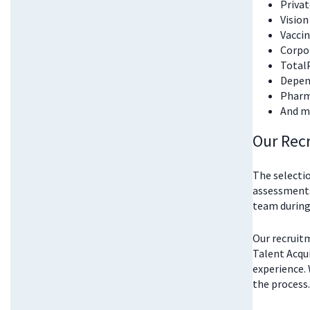
Priva
Vision
Vacci
Corpor
Total
Depend
Pharm
And m
Our Rec
The selectio
assessments
team during
Our recruitm
Talent Acqu
experience. 
the process.