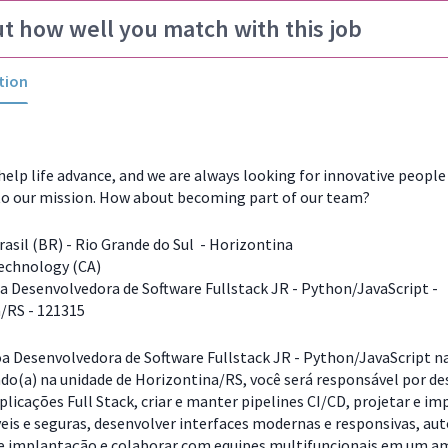
ut how well you match with this job
tion
help life advance, and we are always looking for innovative peopl
to our mission. How about becoming part of our team?
asil (BR) - Rio Grande do Sul - Horizontina
echnology (CA)
 Desenvolvedora de Software Fullstack JR - Python/JavaScript -
/RS - 121315
 Desenvolvedora de Software Fullstack JR - Python/JavaScript n
ado(a) na unidade de Horizontina/RS, você será responsável por d
plicações Full Stack, criar e manter pipelines CI/CD, projetar e i
veis e seguras, desenvolver interfaces modernas e responsivas, au
e implantação e colaborar com equipes multifuncionais em um a