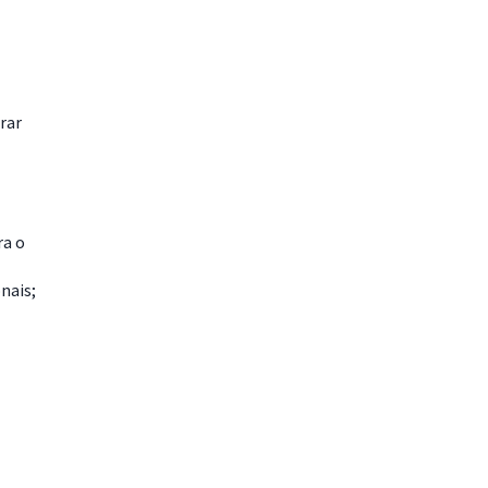
rar
ra o
nais;