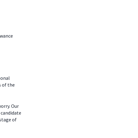
lowance
ional
 of the
worry. Our
 candidate
 stage of