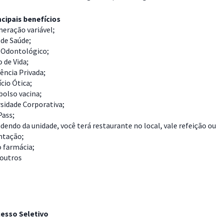
cipais benefícios
eração variável;
de Saúde;
 Odontológico;
 de Vida;
ência Privada;
cio Ótica;
olso vacina;
sidade Corporativa;
Pass;
endo da unidade, você terá restaurante no local, vale refeição ou
ntação;
o farmácia;
 outros
esso Seletivo