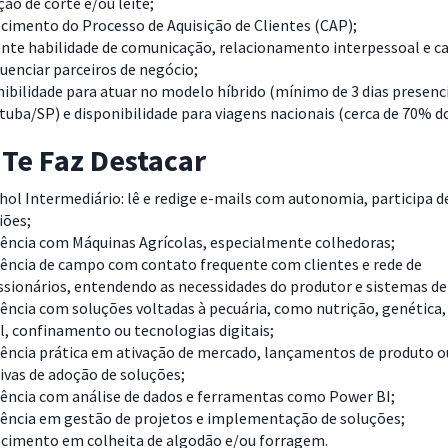
ão de corte e/ou leite;
cimento do Processo de Aquisição de Clientes (CAP);
ente habilidade de comunicação, relacionamento interpessoal e c
luenciar parceiros de negócio;
ibilidade para atuar no modelo híbrido (mínimo de 3 dias presenc
tuba/SP) e disponibilidade para viagens nacionais (cerca de 70% 
Te Faz Destacar
ol Intermediário: lê e redige e-mails com autonomia, participa d
iões;
iência com Máquinas Agrícolas, especialmente colhedoras;
ência de campo com contato frequente com clientes e rede de
sionários, entendendo as necessidades do produtor e sistemas de
ência com soluções voltadas à pecuária, como nutrição, genética,
, confinamento ou tecnologias digitais;
iência prática em ativação de mercado, lançamentos de produto o
tivas de adoção de soluções;
iência com análise de dados e ferramentas como Power BI;
iência em gestão de projetos e implementação de soluções;
cimento em colheita de algodão e/ou forragem.