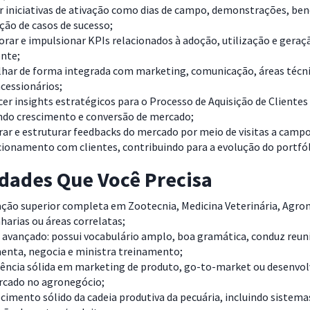
r iniciativas de ativação como dias de campo, demonstrações, b
ção de casos de sucesso;
rar e impulsionar KPIs relacionados à adoção, utilização e geraçã
ente;
har de forma integrada com marketing, comunicação, áreas técni
ncessionários;
er insights estratégicos para o Processo de Aquisição de Clientes
ndo crescimento e conversão de mercado;
ar e estruturar feedbacks do mercado por meio de visitas a camp
cionamento com clientes, contribuindo para a evolução do portfól
idades Que Você Precisa
ção superior completa em Zootecnia, Medicina Veterinária, Agro
arias ou áreas correlatas;
 avançado: possui vocabulário amplo, boa gramática, conduz reun
enta, negocia e ministra treinamento;
iência sólida em marketing de produto, go-to-market ou desenvo
rcado no agronegócio;
imento sólido da cadeia produtiva da pecuária, incluindo sistema