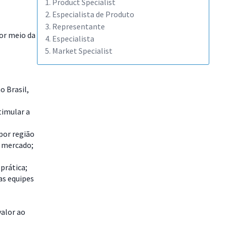
1. Product Specialist
2. Especialista de Produto
3. Representante
or meio da
4. Especialista
5. Market Specialist
o Brasil,
timular a
por região
e mercado;
 prática;
as equipes
valor ao