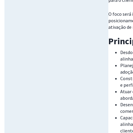
para o client
O foco será 
posicioname
ativação de
Princ
Desdob
alinha
Planej
adoção
Constr
e perf
Atuar
aborda
Desenv
comer
Capaci
alinha
client