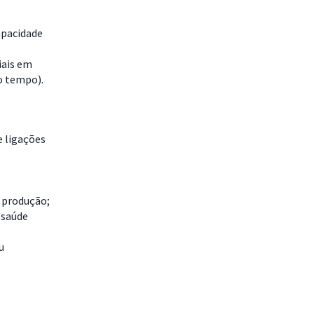
apacidade
iais em
do tempo)
.
e ligações
 produção;
 saúde
u