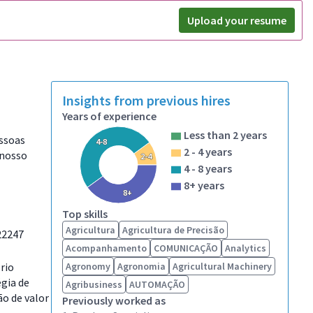
Upload your resume
Insights from previous hires
Years of experience
Less than 2 years
essoas
4-8
2 - 4 years
 nosso
2-4
4 - 8 years
8+ years
8+
Top skills
Agricultura
Agricultura de Precisão
22247
Acompanhamento
COMUNICAÇÃO
Analytics
rio
Agronomy
Agronomia
Agricultural Machinery
égia de
Agribusiness
AUTOMAÇÃO
ão de valor
Previously worked as