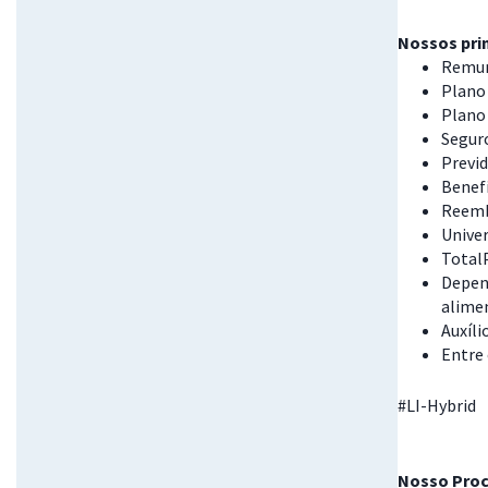
Nossos prin
Remun
Plano 
Plano
Seguro
Previd
Benefí
Reemb
Univer
Total
Depend
alime
Auxíli
Entre
#LI-Hybrid
Nosso Proc