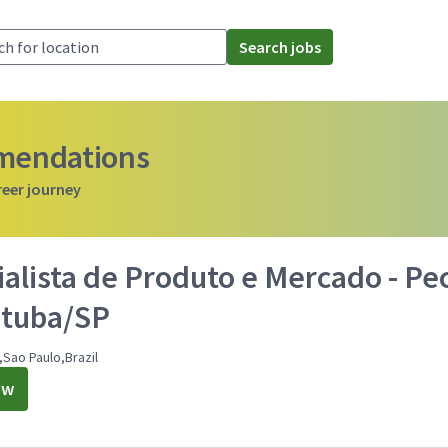
Search jobs
mmendations
reer journey
alista de Produto e Mercado - Pe
atuba/SP
,Sao Paulo,Brazil
ow