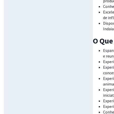
produç
Conhe
Excel
de inf
Dispon
Indaia
O Que 
Espanh
e reun
Exper
Experi
conces
Experi
animal
Exper
inicia
Exper
Exper
Conhe