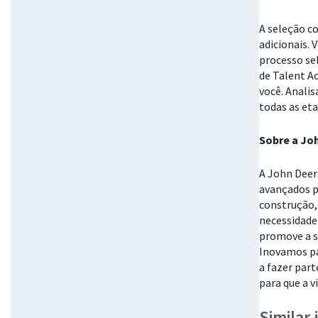
A seleção c
adicionais. 
processo se
de Talent A
você. Anali
todas as eta
Sobre a Jo
A John Deer
avançados p
construção, 
necessidade
promove a s
Inovamos pa
a fazer part
para que a v
Similar 