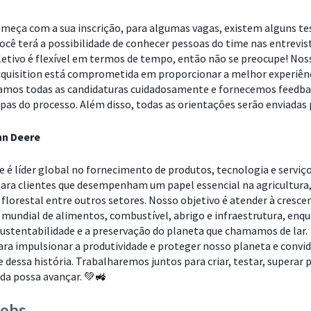
omeça com a sua inscrição, para algumas vagas, existem alguns te
Você terá a possibilidade de conhecer pessoas do time nas entrevis
letivo é flexível em termos de tempo, então não se preocupe! Nos
cquisition está comprometida em proporcionar a melhor experiên
samos todas as candidaturas cuidadosamente e fornecemos feedb
pas do processo. Além disso, todas as orientações serão enviadas 
hn Deere
e é líder global no fornecimento de produtos, tecnologia e serviç
ara clientes que desempenham um papel essencial na agricultura
florestal entre outros setores. Nosso objetivo é atender à cresce
 mundial de alimentos, combustível, abrigo e infraestrutura, enq
ustentabilidade e a preservação do planeta que chamamos de lar.
ra impulsionar a produtividade e proteger nosso planeta e conv
e dessa história. Trabalharemos juntos para criar, testar, superar 
ida possa avançar. 💚🚜
jobs