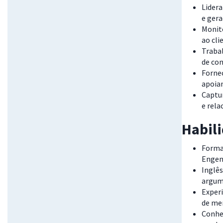
Lidera
e gera
Monito
ao cli
Trabal
de co
Fornec
apoia
Captur
e rela
Habil
Forma
Engenh
Inglês
argum
Exper
de me
Conhec