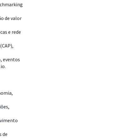
enchmarking
o de valor
cas e rede
 (CAP),
o, eventos
io.
nomia,
iões,
lvimento
s de