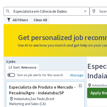
All Filters
Clear All
Get personalized job reco
Use AI to see how you match and get help on your ca
Page 1 of 1
2 jobs
Especi
Sort: Relevance
Indai
Manage
Turn on job alerts for this search
Indaiatuba
Especialista de Produto e Mercado -
Pecuária/Agro - Indaiatuba/SP
Apply N
Indaiatuba,Sao Paulo,Brazil
Marketing and Sales (CA)