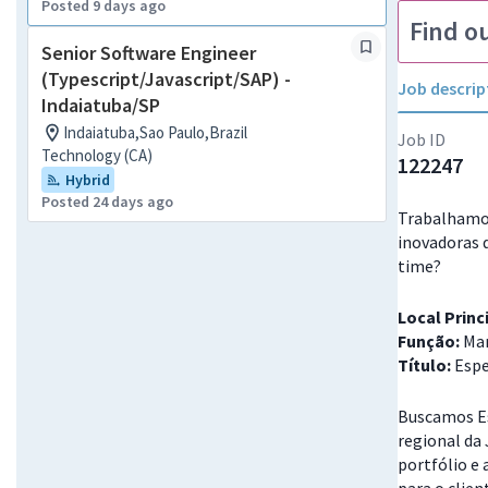
Posted 9 days ago
Find o
Senior Software Engineer
(Typescript/Javascript/SAP) -
Job descrip
Indaiatuba/SP
Indaiatuba,Sao Paulo,Brazil
Job ID
Technology (CA)
122247
Hybrid
Posted 24 days ago
Trabalhamos
inovadoras 
time?
Local Princ
Função:
Mar
Título:
Espe
Buscamos Es
regional da
portfólio e