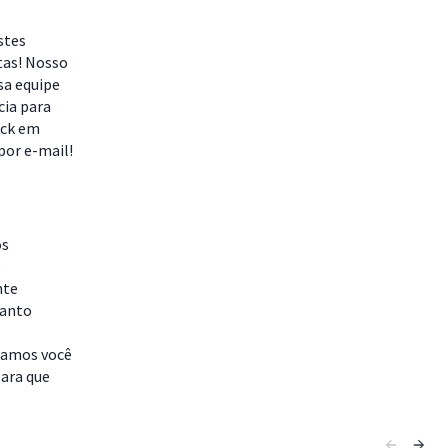
stes
tas! Nosso
sa equipe
cia para
ack em
por e-mail!
os
,
nte
uanto
idamos você
para que