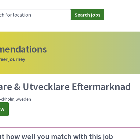
Search jobs
mmendations
reer journey
are & Utvecklare Eftermarknad
tockholm,Sweden
ow
ut how well you match with this job