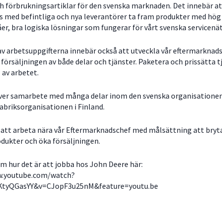
ch förbrukningsartiklar för den svenska marknaden. Det innebär a
 med befintliga och nya leverantörer ta fram produkter med hög 
åer, bra logiska lösningar som fungerar för vårt svenska servicenä
 av arbetsuppgifterna innebär också att utveckla vår eftermarknad
 försäljningen av både delar och tjänster. Paketera och prissätta t
l av arbetet.
äver samarbete med många delar inom den svenska organisatione
abriksorganisationen i Finland.
tt arbeta nära vår Eftermarknadschef med målsättning att bryt
dukter och öka försäljningen.
m hur det är att jobba hos John Deere här:
w.youtube.com/watch?
KtyQGasYY&v=CJopF3u25nM&feature=youtu.be