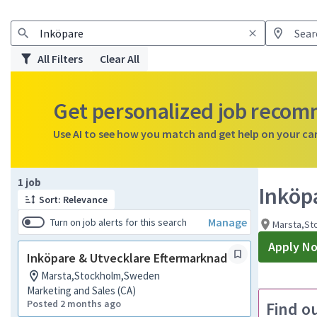
All Filters
Clear All
Get personalized job reco
Use AI to see how you match and get help on your ca
Page 1 of 1
1 job
Inköp
Sort: Relevance
Manage
Turn on job alerts for this search
Marsta,S
Apply N
Inköpare & Utvecklare Eftermarknad
Marsta,Stockholm,Sweden
Marketing and Sales (CA)
Posted 2 months ago
Find o