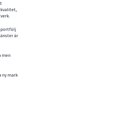
tt
kvalitet,
tverk.
sportfölj
jänster är
n men
a ny mark