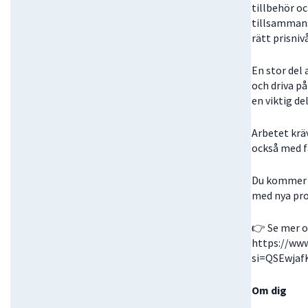
tillbehör o
tillsammans
rätt prisniv
En stor del
och driva på
en viktig de
Arbetet kr
också med f
Du kommer a
med nya pro
👉 Se mer o
https://ww
si=QSEwjaf
Om dig