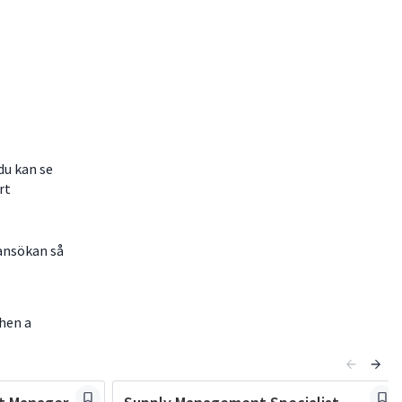
du kan se
rt
 ansökan så
when a