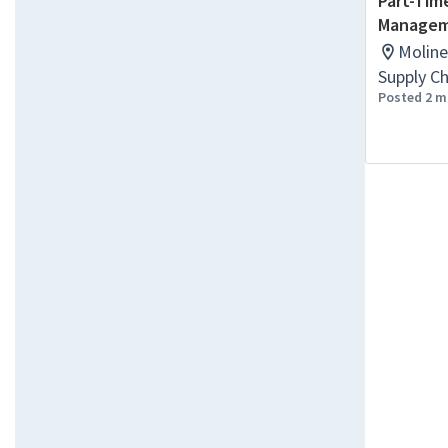
Part-Tim
Manageme
Moline
Supply C
Posted 2 m