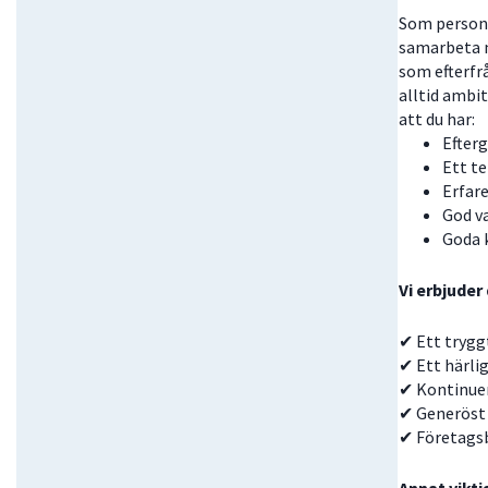
Som person g
samarbeta m
som efterfrå
alltid ambit
att du har:
Efter
Ett te
Erfar
God va
Goda k
Vi erbjuder
✔ Ett trygg
✔ Ett härli
✔ Kontinuer
✔ Generöst 
✔ Företags