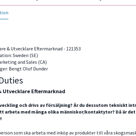
tion
pare & Utvecklare Eftermarknad - 121353
ation: Sweden (SE)
arketing and Sales (CA)
ger: Bengt Olof Dunder
Duties
& Utvecklare Eftermarknad
tveckling och drivs av försäljning? Är du dessutom tekniskt in
 att arbeta med många olika människor/kontaktytor? Då är de
r!
 person som ska arbeta med inköp av produkter till våra skogsmas