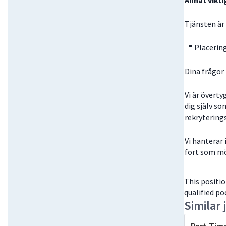
Annat vikti
Tjänsten är
📍 Placerin
Dina frågor
Vi är övert
dig själv so
rekrytering
Vi hanterar 
fort som möj
This positi
qualified po
Similar 