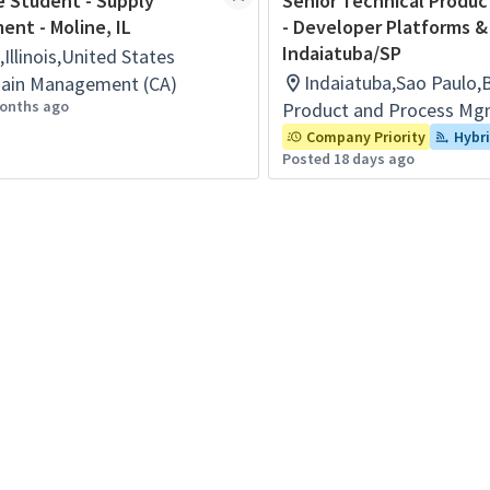
e Student - Supply
Senior Technical Produ
nt - Moline, IL
- Developer Platforms &
Indaiatuba/SP
,Illinois,United States
Indaiatuba,Sao Paulo,B
hain Management (CA)
onths ago
Product and Process Mg
Company Priority
Hybr
Posted 18 days ago