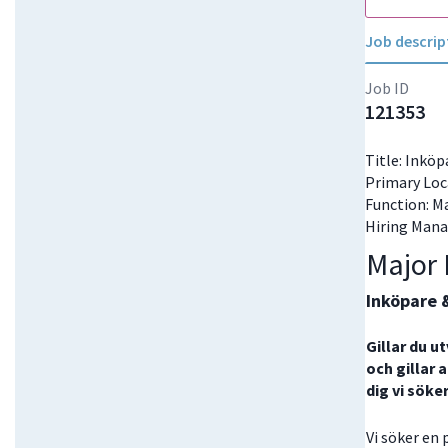
Job descrip
Job ID
121353
Title: Inkö
Primary Loc
Function: M
Hiring Mana
Major 
Inköpare 
Gillar du u
och gillar
dig vi söke
Vi söker en