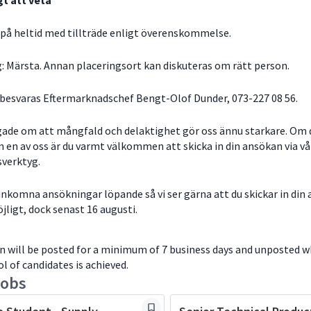
gt att veta
 på heltid med tillträde enligt överenskommelse.
g: Märsta. Annan placeringsort kan diskuteras om rätt person.
 besvaras Eftermarknadschef Bengt-Olof Dunder, 073-227 08 56.
ygade om att mångfald och delaktighet gör oss ännu starkare. Om 
m en av oss är du varmt välkommen att skicka in din ansökan via vå
sverktyg.
inkomna ansökningar löpande så vi ser gärna att du skickar in din
ligt, dock senast 16 augusti.
on will be posted for a minimum of 7 business days and unposted 
ol of candidates is achieved.
jobs