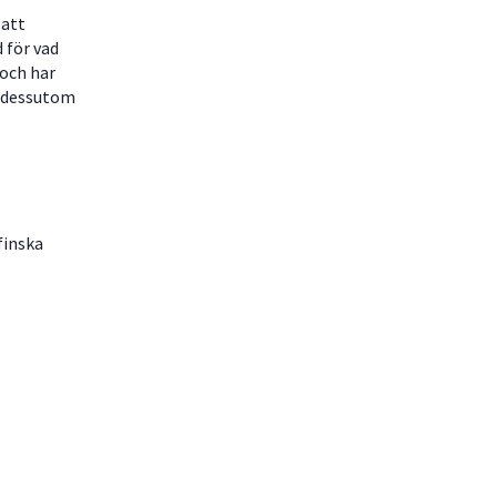
 att
 för vad
 och har
vi dessutom
finska