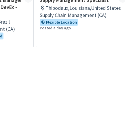
ct Manager
Supply Management Specialist
 DevEx -
Thibodaux,Louisiana,United States
Supply Chain Management (CA)
razil
Flexible Location
Posted a day ago
mt (CA)
id