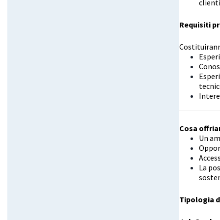
client
Requisiti p
Costituirann
Esperi
Conos
Esperi
tecni
Intere
Cosa offri
Un amb
Opport
Access
La pos
sosteni
Tipologia d