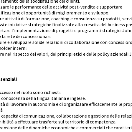
ramento della soddisfazione dei clienti.
zare le performance delle attività post-vendita e supportare
tificazione di opportunità di miglioramento e sviluppo.
e attività di formazione, coaching e consulenza su prodotti, servi
si e iniziative strategiche finalizzate alla crescita del business po
rtare l'implementazione di progetti e programmi strategici Joh
 la rete dei concessionari.
ire e sviluppare solide relazioni di collaborazione con concessiona
older interni.
e nel rispetto dei valori, dei principi etici e delle policy aziendali
ssenziali
ccesso nel ruolo sono richiesti:
conoscenza della lingua italiana e inglese.
tà di lavorare in autonomia e di organizzare efficacemente le pro
à.
capacità di comunicazione, collaborazione e gestione delle relazi
ibilità a effettuare trasferte sul territorio di competenza.
ensione delle dinamiche economiche e commerciali che caratter