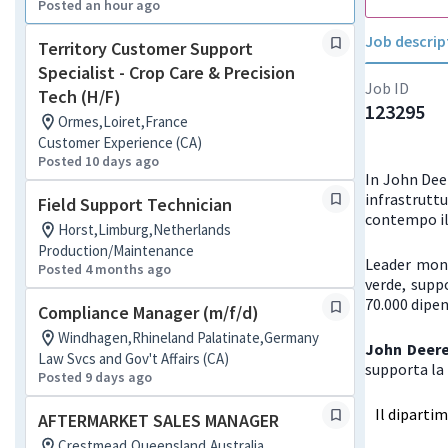
Posted an hour ago
Job descrip
Territory Customer Support
Specialist - Crop Care & Precision
Job ID
Tech (H/F)
123295
Ormes,Loiret,France
Customer Experience (CA)
Posted 10 days ago
In John Deer
infrastrutt
Field Support Technician
contempo il
Horst,Limburg,Netherlands
Production/Maintenance
Leader mondi
Posted 4 months ago
verde, supp
70.000 dipe
Compliance Manager (m/f/d)
Windhagen,Rhineland Palatinate,Germany
John Deere
Law Svcs and Gov't Affairs (CA)
supporta la r
Posted 9 days ago
Il diparti
AFTERMARKET SALES MANAGER
Crestmead,Queensland,Australia