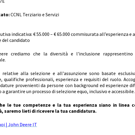
7E
cato:
CCNL Terziario e Servizi
butiva indicativa: € 55.000 – € 65.000 commisurata all’esperienza e a
 del candidato
ere crediamo che la diversità e l'inclusione rappresentino
le.
i relative alla selezione e all'assunzione sono basate esclus
 qualifiche professionali, esperienza e requisiti del ruolo. Acc
idature provenienti da persone con background ed esperienze diff
 garantire un processo di selezione equo, inclusivo e accessibile.
 che le tue competenze e la tua esperienza siano in linea 
, saremo lieti di ricevere la tua candidatura.
oi | John Deere IT