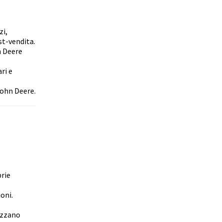
zi,
st-vendita.
n Deere
ri e
 John Deere.
prie
oni.
izzano