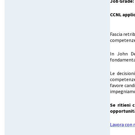
Job Grade:
CCNL appli
Fascia retri
competenze
In John De
fondamenta
Le decision
competenze,
favore cand
impegniamo a
Se ritieni
opportunità
Lavora con n