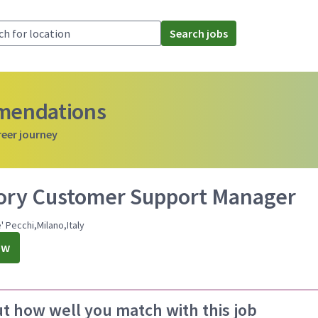
Search jobs
mmendations
reer journey
tory Customer Support Manager
' Pecchi,Milano,Italy
ow
ut how well you match with this job