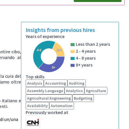
Insights from previous hires
Years of experience
Less than 2 years
4-8
2-4
2 - 4 years
ntire cibo,
ervando al
4 - 8 years
8+ years
8+
la cura del
Top skills
tiamo oltre
Analysis
Accounting
Auditing
Assembly Language
Analytics
Agriculture
Agricultural Engineering
Budgeting
 italiano e
Availability
Automation
enti.
Previously worked at
 di un/una