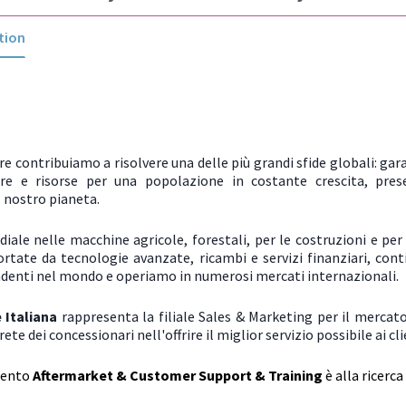
tion
e contribuiamo a risolvere una delle più grandi sfide globali: gara
ure e risorse per una popolazione in costante crescita, pres
 nostro pianeta.
ale nelle macchine agricole, forestali, per le costruzioni e per 
ortate da tecnologie avanzate, ricambi e servizi finanziari, con
ndenti nel mondo e operiamo in numerosi mercati internazionali.
 Italiana
rappresenta la filiale Sales & Marketing per il mercato
ete dei concessionari nell'offrire il miglior servizio possibile ai cli
mento
Aftermarket & Customer Support
& Training
è alla ricerca