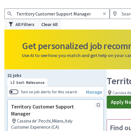
All Filters
Clear All
Get personalized job reco
Use AI to see how you match and get help on your ca
Page 1 of 3
21 jobs
Terri
Sort: Relevance
Manage
Turn on job alerts for this search
Cassina de
Apply N
Territory Customer Support
Manager
Cassina de' Pecchi,Milano,Italy
Find o
Customer Experience (CA)