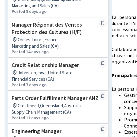
Marketing and Sales (CA)
Posted 9 days ago
La persona 
durante l'
Manager Régional des Ventes
concessiona
Protection des Cultures (H/F)
nella cresci
Ormes,Loiret,France
Marketing and Sales (CA)
Collaborand
Posted 14 days ago
chiave nel 
organizzati
Credit Relationship Manager
Johnston,Iowa,United States
Principali 
Financial Services (CA)
Posted 7 days ago
La persona i
Gestir
Parts Order Fulfillment Manager ANZ
conce
Crestmead,Queensland,Australia
Suppor
Supply Chain Management (CA)
organi
Posted 11 days ago
Promuo
Conne
Engineering Manager
Essere