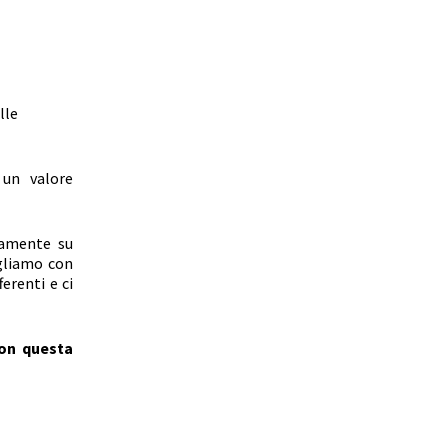
lle
 un valore
ivamente su
ogliamo con
erenti e ci
con questa