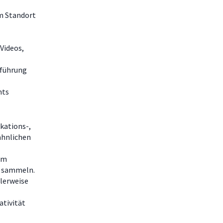
m Standort
Videos,
nführung
nts
kations-,
ähnlichen
em
n sammeln.
alerweise
ativität