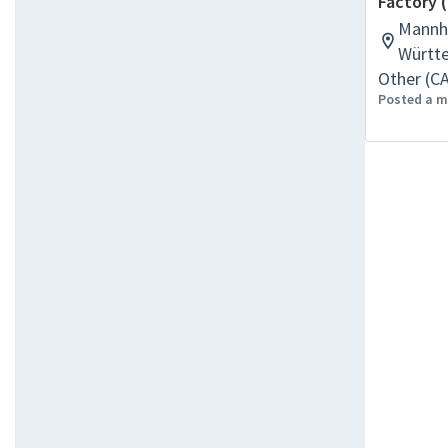
Factory 
Mannh
Württ
Other (C
Posted a 