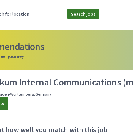
Search jobs
mmendations
reer journey
ikum Internal Communications (
Baden-Württemberg,Germany
ow
ut how well you match with this job