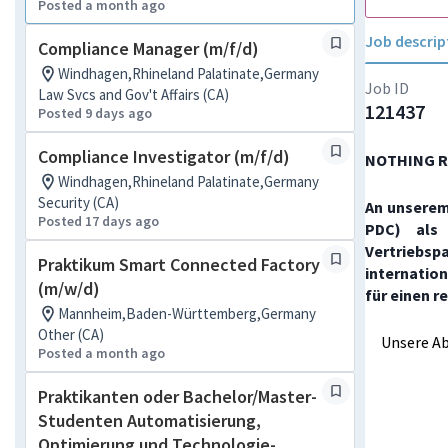
Posted a month ago
Job descrip
Compliance Manager (m/f/d)
Windhagen,Rhineland Palatinate,Germany
Job ID
Law Svcs and Gov't Affairs (CA)
121437
Posted 9 days ago
Compliance Investigator (m/f/d)
NOTHING R
Windhagen,Rhineland Palatinate,Germany
Security (CA)
An unserem
Posted 17 days ago
PDC) als 
Vertriebs
Praktikum Smart Connected Factory
internatio
(m/w/d)
für einen r
Mannheim,Baden-Württemberg,Germany
Other (CA)
Unsere Ab
Posted a month ago
Praktikanten oder Bachelor/Master-
Studenten Automatisierung,
Optimierung und Technologie-