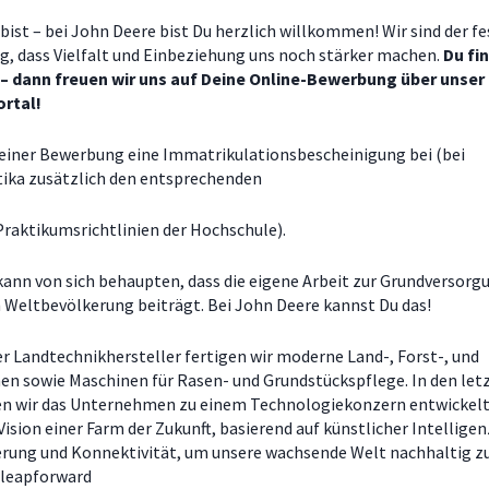
bist – bei John Deere bist Du herzlich willkommen! Wir sind der f
, dass Vielfalt und Einbeziehung uns noch stärker machen.
Du fi
 – dann freuen wir uns auf Deine Online-Bewerbung über unser
rtal!
deiner Bewerbung eine Immatrikulationsbescheinigung bei (bei
tika zusätzlich den entsprechenden
Praktikumsrichtlinien der Hochschule).
 kann von sich behaupten, dass die eigene Arbeit zur Grundversorg
Weltbevölkerung beiträgt. Bei John Deere kannst Du das!
er Landtechnikhersteller fertigen wir moderne Land-, Forst-, und
n sowie Maschinen für Rasen- und Grundstückspflege. In den let
n wir das Unternehmen zu einem Technologiekonzern entwickelt.
Vision einer Farm der Zukunft, basierend auf künstlicher Intelligen
rung und Konnektivität, um unsere wachsende Welt nachhaltig z
#leapforward