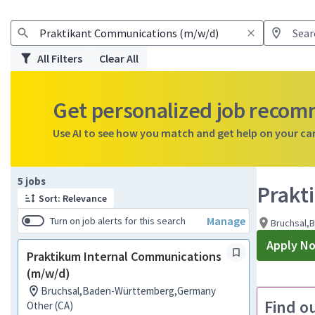
All Filters
Clear All
Get personalized job reco
Use AI to see how you match and get help on your ca
Page 1 of 1
5 jobs
Prakt
Sort: Relevance
Manage
Turn on job alerts for this search
Bruchsal,
Apply N
Praktikum Internal Communications
(m/w/d)
Bruchsal,Baden-Württemberg,Germany
Find o
Other (CA)