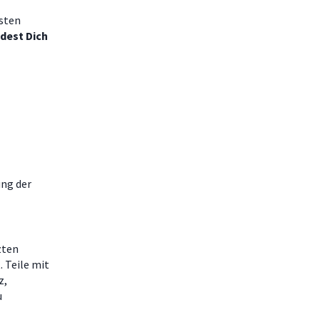
esten
ndest Dich
ung der
zten
 Teile mit
z,
u