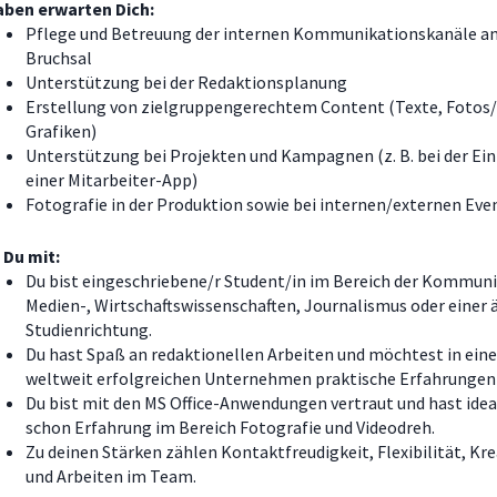
aben erwarten Dich:
Pflege und Betreuung der internen Kommunikationskanäle a
Bruchsal
Unterstützung bei der Redaktionsplanung
Erstellung von zielgruppengerechtem Content (Texte, Fotos/
Grafiken)
Unterstützung bei Projekten und Kampagnen (z. B. bei der Ei
einer Mitarbeiter-App)
Fotografie in der Produktion sowie bei internen/externen Eve
 Du mit:
Du bist eingeschriebene/r Student/in im Bereich der Kommuni
Medien-, Wirtschaftswissenschaften, Journalismus oder einer 
Studienrichtung.
Du hast Spaß an redaktionellen Arbeiten und möchtest in ein
weltweit erfolgreichen Unternehmen praktische Erfahrunge
Du bist mit den MS Office-Anwendungen vertraut und hast ide
schon Erfahrung im Bereich Fotografie und Videodreh.
Zu deinen Stärken zählen Kontaktfreudigkeit, Flexibilität, Kre
und Arbeiten im Team.