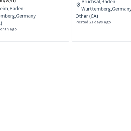
(m/w/d)
Bruchsal,Baden-
eim,Baden-
Württemberg,German
emberg,Germany
Other (CA)
Posted 21 days ago
A)
month ago