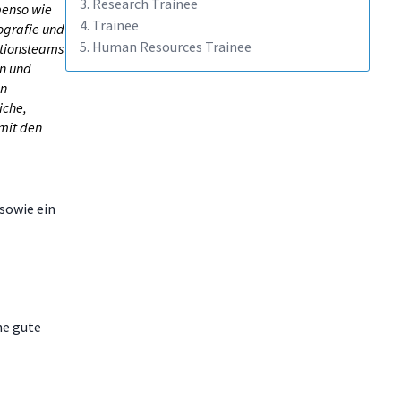
3. Research Trainee
benso wie
4. Trainee
ografie und
5. Human Resources Trainee
ationsteams
en und
en
iche,
mit den
 sowie ein
ne gute