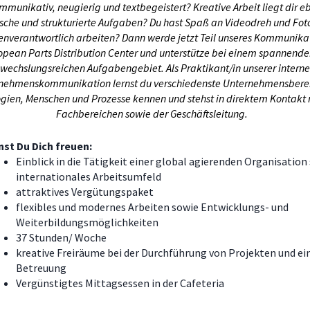
mmunikativ, neugierig und textbegeistert? Kreative Arbeit liegt dir e
sche und strukturierte Aufgaben? Du hast Spaß an Videodreh und Fot
genverantwortlich arbeiten? Dann werde jetzt Teil unseres Kommunik
opean Parts Distribution Center und unterstütze bei einem spannend
wechslungsreichen Aufgabengebiet. Als Praktikant/in unserer intern
nehmenskommunikation lernst du verschiedenste Unternehmensbere
gien, Menschen und Prozesse kennen und stehst in direktem Kontakt 
Fachbereichen sowie der Geschäftsleitung.
st Du Dich freuen:
Einblick in die Tätigkeit einer global agierenden Organisation
internationales Arbeitsumfeld
attraktives Vergütungspaket
flexibles und modernes Arbeiten sowie Entwicklungs- und
Weiterbildungsmöglichkeiten
37 Stunden/ Woche
kreative Freiräume bei der Durchführung von Projekten und ei
Betreuung
Vergünstigtes Mittagsessen in der Cafeteria