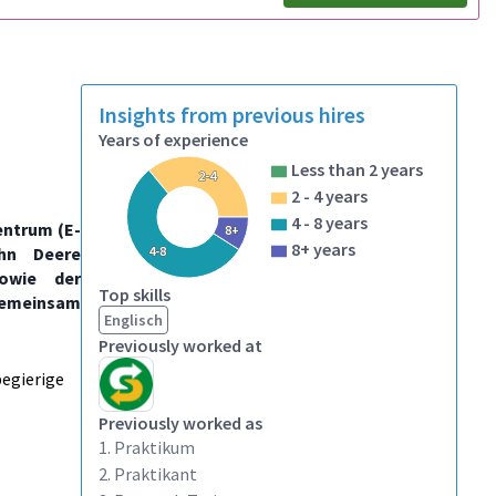
Insights from previous hires
Years of experience
Less than 2 years
2-4
2 - 4 years
4 - 8 years
entrum (E-
8+
8+ years
hn Deere
4-8
sowie der
Top skills
 gemeinsam
Englisch
Previously worked at
egierige
Previously worked as
1. Praktikum
2. Praktikant