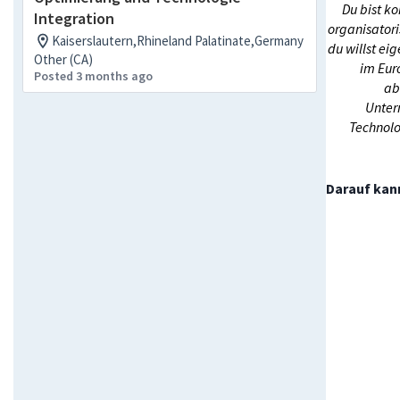
Du bist ko
Integration
organisatori
Kaiserslautern,Rhineland Palatinate,Germany
du willst ei
Other (CA)
im Eur
Posted 3 months ago
ab
Unter
Technolo
Darauf kann