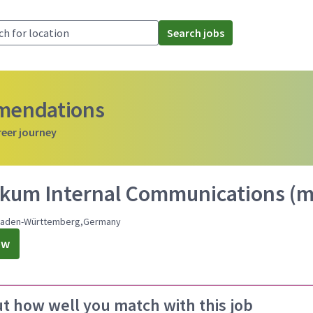
Search jobs
mmendations
reer journey
ikum Internal Communications (
Baden-Württemberg,Germany
ow
ut how well you match with this job