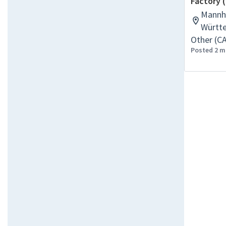
Factory 
Mannh
Württ
Other (C
Posted 2 m