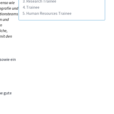
3. Research Trainee
benso wie
4. Trainee
ografie und
5. Human Resources Trainee
ationsteams
en und
en
iche,
mit den
 sowie ein
ne gute