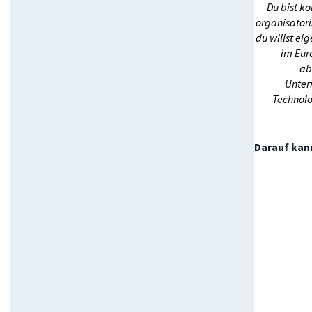
Du bist ko
organisatori
du willst ei
im Eur
ab
Unter
Technolo
Darauf kann