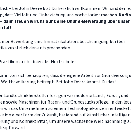
bist – bei John Deere bist Du herzlich willkommen! Wir sind der f
, dass Vielfalt und Einbeziehung uns noch stärker machen.
Du fi
 – dann freuen wir uns auf Deine Online-Bewerbung über unser
rtal!
deiner Bewerbung eine Immatrikulationsbescheinigung bei (bei
tika zusätzlich den entsprechenden
Praktikumsrichtlinien der Hochschule).
 kann von sich behaupten, dass die eigene Arbeit zur Grundversorg
Weltbevölkerung beiträgt. Bei John Deere kannst Du das!
er Landtechnikhersteller fertigen wir moderne Land-, Forst-, und
n sowie Maschinen für Rasen- und Grundstückspflege. In den let
n wir das Unternehmen zu einem Technologiekonzern entwickelt.
Vision einer Farm der Zukunft, basierend auf künstlicher Intelligen
rung und Konnektivität, um unsere wachsende Welt nachhaltig z
#leapforward