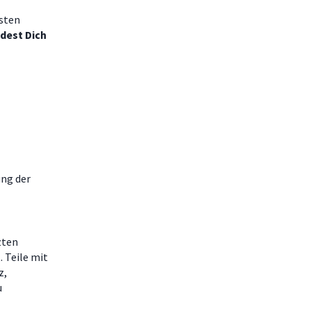
esten
ndest Dich
ung der
zten
 Teile mit
z,
u