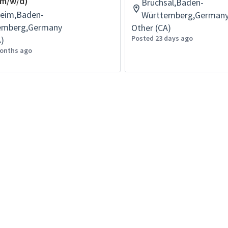
(m/w/d)
Bruchsal,Baden-
eim,Baden-
Württemberg,German
emberg,Germany
Other (CA)
Posted 23 days ago
A)
onths ago