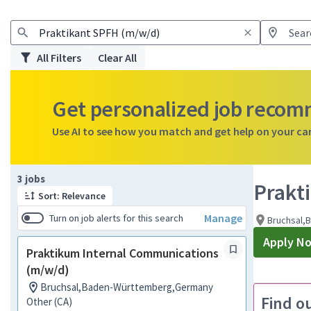
All Filters
Clear All
Get personalized job reco
Use AI to see how you match and get help on your ca
Page 1 of 1
3 jobs
Prakt
Sort: Relevance
Manage
Turn on job alerts for this search
Bruchsal,
Apply N
Praktikum Internal Communications
(m/w/d)
Bruchsal,Baden-Württemberg,Germany
Find o
Other (CA)