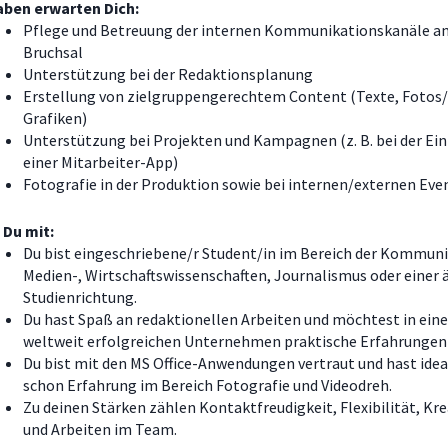
aben erwarten Dich:
Pflege und Betreuung der internen Kommunikationskanäle a
Bruchsal
Unterstützung bei der Redaktionsplanung
Erstellung von zielgruppengerechtem Content (Texte, Fotos/
Grafiken)
Unterstützung bei Projekten und Kampagnen (z. B. bei der Ei
einer Mitarbeiter-App)
Fotografie in der Produktion sowie bei internen/externen Eve
 Du mit:
Du bist eingeschriebene/r Student/in im Bereich der Kommuni
Medien-, Wirtschaftswissenschaften, Journalismus oder einer 
Studienrichtung.
Du hast Spaß an redaktionellen Arbeiten und möchtest in ein
weltweit erfolgreichen Unternehmen praktische Erfahrunge
Du bist mit den MS Office-Anwendungen vertraut und hast ide
schon Erfahrung im Bereich Fotografie und Videodreh.
Zu deinen Stärken zählen Kontaktfreudigkeit, Flexibilität, Kre
und Arbeiten im Team.