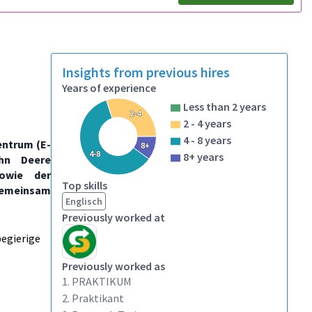
Insights from previous hires
Years of experience
Less than 2 years
2-4
2 - 4 years
4 - 8 years
entrum (E-
8+
4-8
8+ years
hn Deere
sowie der
Top skills
 gemeinsam
Englisch
Previously worked at
egierige
Previously worked as
1. PRAKTIKUM
2. Praktikant