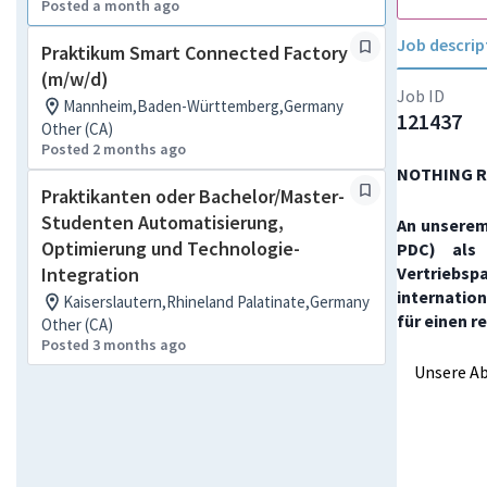
Posted a month ago
Job descrip
Praktikum Smart Connected Factory
(m/w/d)
Job ID
Mannheim,Baden-Württemberg,Germany
121437
Other (CA)
Posted 2 months ago
NOTHING R
Praktikanten oder Bachelor/Master-
Studenten Automatisierung,
An unserem
Optimierung und Technologie-
PDC) als 
Integration
Vertriebs
internatio
Kaiserslautern,Rhineland Palatinate,Germany
für einen r
Other (CA)
Posted 3 months ago
Unsere Ab