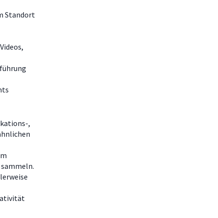
m Standort
Videos,
nführung
nts
kations-,
ähnlichen
em
n sammeln.
alerweise
ativität