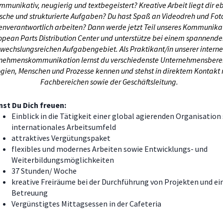
mmunikativ, neugierig und textbegeistert? Kreative Arbeit liegt dir e
sche und strukturierte Aufgaben? Du hast Spaß an Videodreh und Fot
genverantwortlich arbeiten? Dann werde jetzt Teil unseres Kommunik
opean Parts Distribution Center und unterstütze bei einem spannend
wechslungsreichen Aufgabengebiet. Als Praktikant/in unserer intern
nehmenskommunikation lernst du verschiedenste Unternehmensbere
gien, Menschen und Prozesse kennen und stehst in direktem Kontakt 
Fachbereichen sowie der Geschäftsleitung.
st Du Dich freuen:
Einblick in die Tätigkeit einer global agierenden Organisation
internationales Arbeitsumfeld
attraktives Vergütungspaket
flexibles und modernes Arbeiten sowie Entwicklungs- und
Weiterbildungsmöglichkeiten
37 Stunden/ Woche
kreative Freiräume bei der Durchführung von Projekten und ei
Betreuung
Vergünstigtes Mittagsessen in der Cafeteria