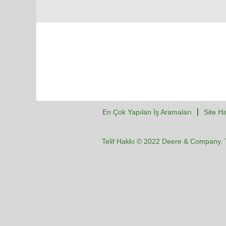
En Çok Yapılan İş Aramaları
Site Ha
Telif Hakkı © 2022 Deere & Company. T