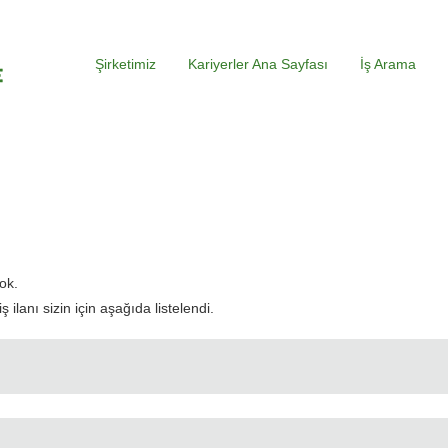
Şirketimiz
Kariyerler Ana Sayfası
İş Arama
evcut
yfa)
ok.
ilanı sizin için aşağıda listelendi.