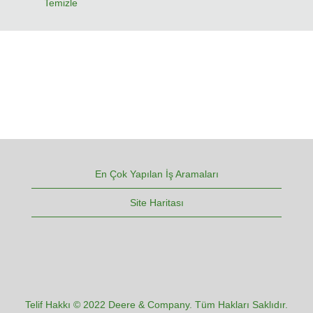
Temizle
En Çok Yapılan İş Aramaları
Site Haritası
Telif Hakkı © 2022 Deere & Company. Tüm Hakları Saklıdır.