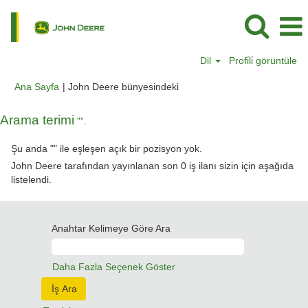
Dil
Profi̇li̇ görüntüle
(mevcut
Ana Sayfa
|
John Deere bünyesindeki
sayfa)
Arama terimi
"".
Şu anda "
" ile eşleşen açık bir pozisyon yok.
John Deere tarafından yayınlanan son 0 iş ilanı sizin için aşağıda
listelendi.
Anahtar Kelimeye Göre Ara
Daha Fazla Seçenek Göster