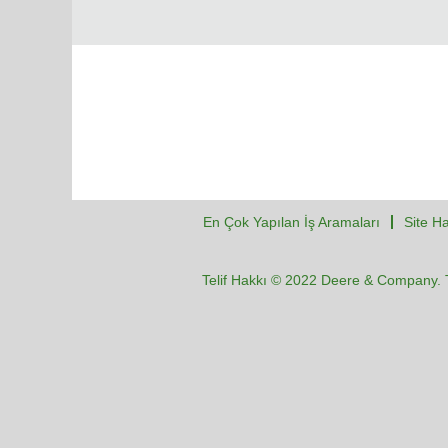
En Çok Yapılan İş Aramaları
Site Ha
Telif Hakkı © 2022 Deere & Company. T