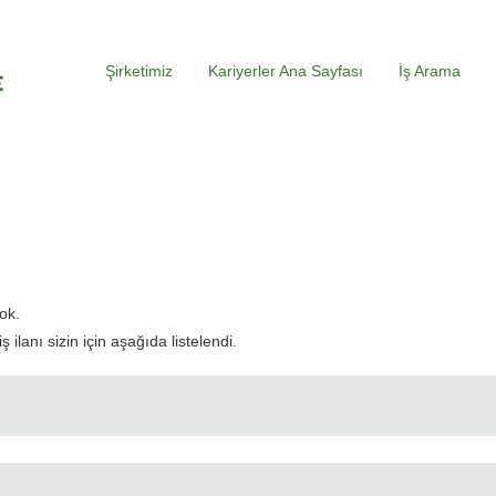
Şirketimiz
Kariyerler Ana Sayfası
İş Arama
evcut
yfa)
ok.
ilanı sizin için aşağıda listelendi.