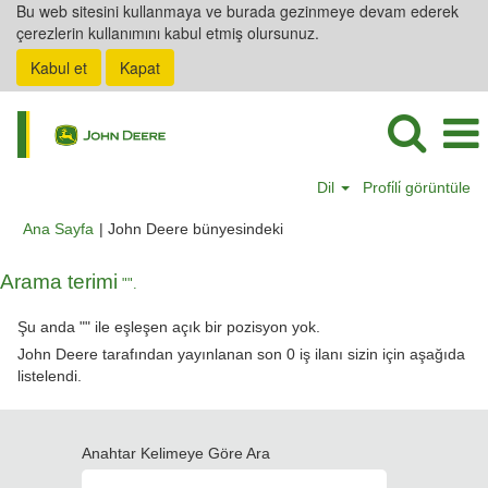
Bu web sitesini kullanmaya ve burada gezinmeye devam ederek
çerezlerin kullanımını kabul etmiş olursunuz.
Kabul et
Kapat
Dil
Profi̇li̇ görüntüle
(mevcut
Ana Sayfa
|
John Deere bünyesindeki
sayfa)
Arama terimi
"".
Şu anda "
" ile eşleşen açık bir pozisyon yok.
John Deere tarafından yayınlanan son 0 iş ilanı sizin için aşağıda
listelendi.
Anahtar Kelimeye Göre Ara