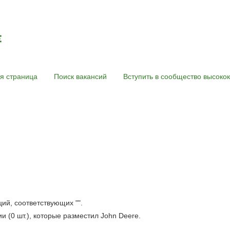
я страница
Поиск вакансий
Вступить в сообщество высок
кущая
аница)
ций, соответствующих "
".
 (0 шт.), которые разместил John Deere.