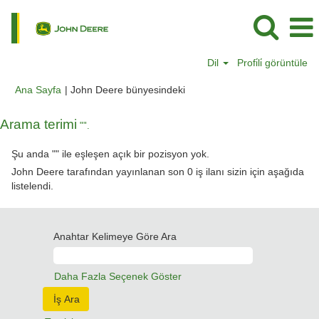
Dil
Profi̇li̇ görüntüle
(mevcut
Ana Sayfa
|
John Deere bünyesindeki
sayfa)
Arama terimi
"".
Şu anda "
" ile eşleşen açık bir pozisyon yok.
John Deere tarafından yayınlanan son 0 iş ilanı sizin için aşağıda
listelendi.
Anahtar Kelimeye Göre Ara
Daha Fazla Seçenek Göster