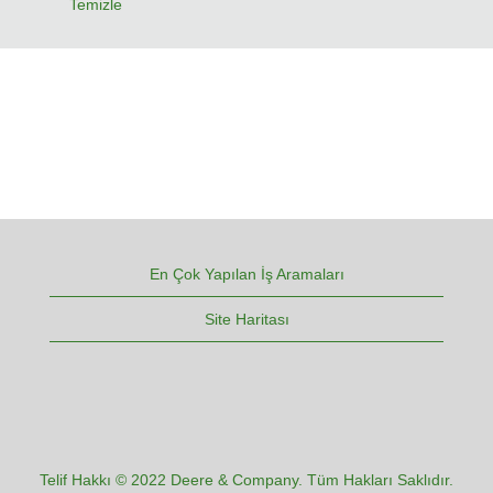
Temizle
En Çok Yapılan İş Aramaları
Site Haritası
Telif Hakkı © 2022 Deere & Company. Tüm Hakları Saklıdır.