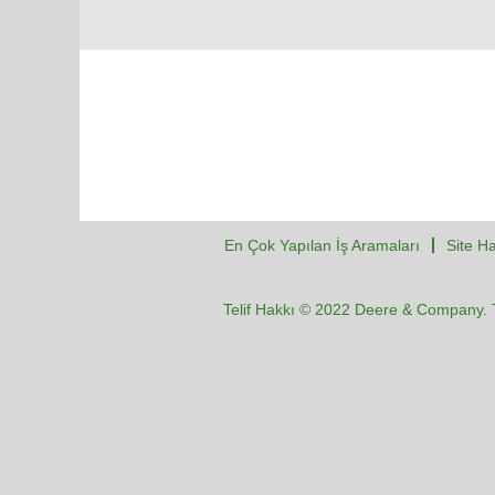
En Çok Yapılan İş Aramaları
Site Ha
Telif Hakkı © 2022 Deere & Company. T