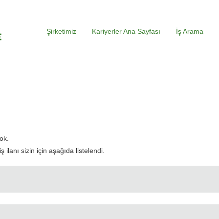
Şirketimiz
Kariyerler Ana Sayfası
İş Arama
evcut
yfa)
ok.
ilanı sizin için aşağıda listelendi.