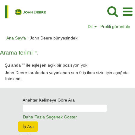
Dil
Profi̇li̇ görüntüle
(mevcut
Ana Sayfa
|
John Deere bünyesindeki
sayfa)
Arama terimi
"".
Şu anda "
" ile eşleşen açık bir pozisyon yok.
John Deere tarafından yayınlanan son 0 iş ilanı sizin için aşağıda
listelendi.
Anahtar Kelimeye Göre Ara
Daha Fazla Seçenek Göster