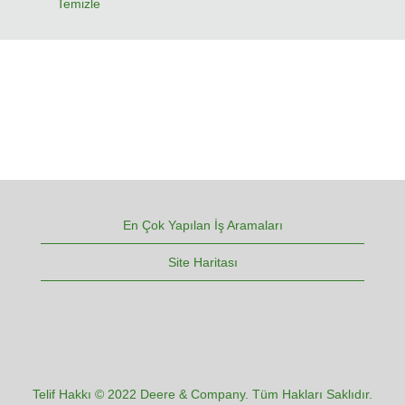
Temizle
En Çok Yapılan İş Aramaları
Site Haritası
Telif Hakkı © 2022 Deere & Company. Tüm Hakları Saklıdır.