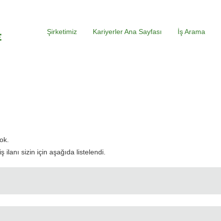
Şirketimiz
Kariyerler Ana Sayfası
İş Arama
evcut
yfa)
ok.
ilanı sizin için aşağıda listelendi.