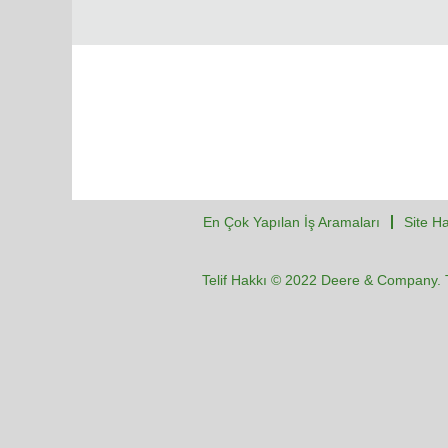
En Çok Yapılan İş Aramaları
Site Ha
Telif Hakkı © 2022 Deere & Company. T