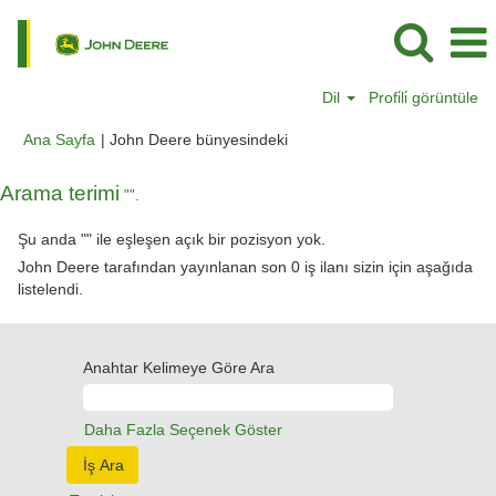
Dil
Profi̇li̇ görüntüle
(mevcut
Ana Sayfa
|
John Deere bünyesindeki
sayfa)
Arama terimi
"".
Şu anda "
" ile eşleşen açık bir pozisyon yok.
John Deere tarafından yayınlanan son 0 iş ilanı sizin için aşağıda
listelendi.
Anahtar Kelimeye Göre Ara
Daha Fazla Seçenek Göster