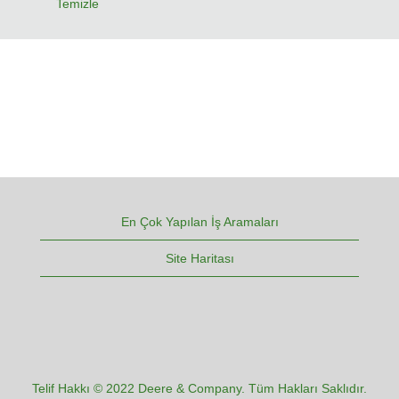
Temizle
En Çok Yapılan İş Aramaları
Site Haritası
Telif Hakkı © 2022 Deere & Company. Tüm Hakları Saklıdır.