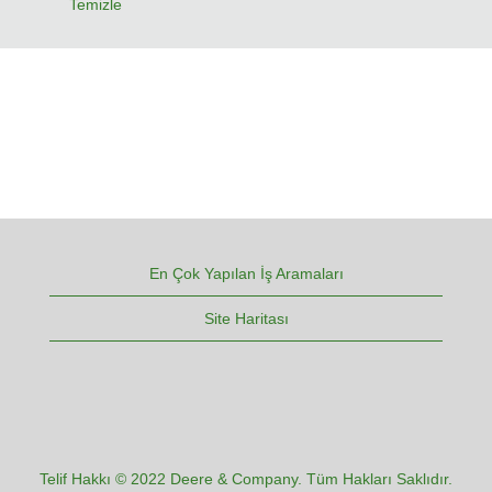
Temizle
En Çok Yapılan İş Aramaları
Site Haritası
Telif Hakkı © 2022 Deere & Company. Tüm Hakları Saklıdır.