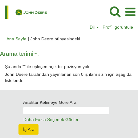
Dil
Profi̇li̇ görüntüle
(mevcut
Ana Sayfa
|
John Deere bünyesindeki
sayfa)
Arama terimi
"".
Şu anda "
" ile eşleşen açık bir pozisyon yok.
John Deere tarafından yayınlanan son 0 iş ilanı sizin için aşağıda
listelendi.
Anahtar Kelimeye Göre Ara
Daha Fazla Seçenek Göster