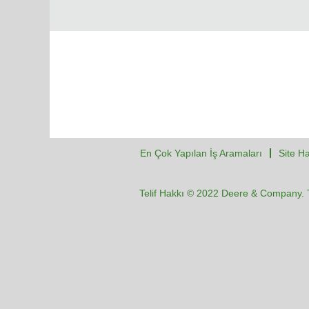
En Çok Yapılan İş Aramaları
Site Ha
Telif Hakkı © 2022 Deere & Company. T