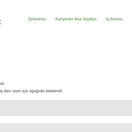
Şirketimiz
Kariyerler Ana Sayfası
İş Arama
evcut
yfa)
ok.
ilanı sizin için aşağıda listelendi.