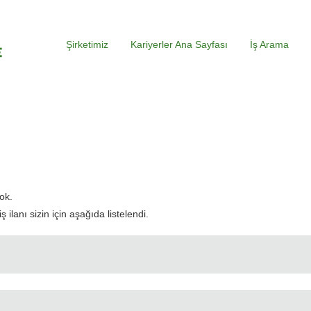
Şirketimiz
Kariyerler Ana Sayfası
İş Arama
evcut
yfa)
ok.
ilanı sizin için aşağıda listelendi.