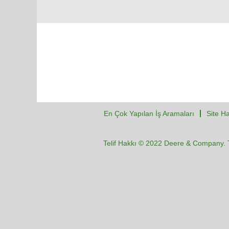
En Çok Yapılan İş Aramaları
Site Ha
Telif Hakkı © 2022 Deere & Company. T