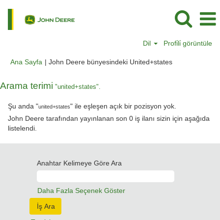
Dil
Profi̇li̇ görüntüle
(mevcut
Ana Sayfa
|
John Deere bünyesindeki United+states
sayfa)
Arama terimi
"united+states".
Şu anda "
" ile eşleşen açık bir pozisyon yok.
united+states
John Deere tarafından yayınlanan son 0 iş ilanı sizin için aşağıda
listelendi.
Anahtar Kelimeye Göre Ara
Daha Fazla Seçenek Göster