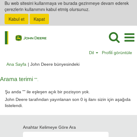
Bu web sitesini kullanmaya ve burada gezinmeye devam ederek
çerezlerin kullanımını kabul etmiş olursunuz.
Kabul et
Kapat
Dil
Profi̇li̇ görüntüle
(mevcut
Ana Sayfa
|
John Deere bünyesindeki
sayfa)
Arama terimi
"".
Şu anda "
" ile eşleşen açık bir pozisyon yok.
John Deere tarafından yayınlanan son 0 iş ilanı sizin için aşağıda
listelendi.
Anahtar Kelimeye Göre Ara