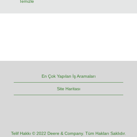
Temizle
En Çok Yapılan İş Aramaları
Site Haritası
Telif Hakkı © 2022 Deere & Company. Tüm Hakları Saklıdır.