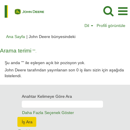
Dil
Profi̇li̇ görüntüle
(mevcut
Ana Sayfa
|
John Deere bünyesindeki
sayfa)
Arama terimi
"".
Şu anda "
" ile eşleşen açık bir pozisyon yok.
John Deere tarafından yayınlanan son 0 iş ilanı sizin için aşağıda
listelendi.
Anahtar Kelimeye Göre Ara
Daha Fazla Seçenek Göster