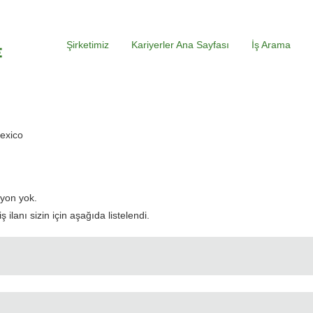
Şirketimiz
Kariyerler Ana Sayfası
İş Arama
(mevcut
exico
sayfa)
syon yok.
ilanı sizin için aşağıda listelendi.