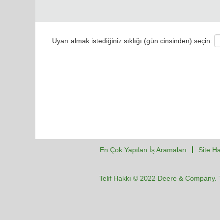
Uyarı almak istediğiniz sıklığı (gün cinsinden) seçin:
En Çok Yapılan İş Aramaları
Site Ha
Telif Hakkı © 2022 Deere & Company. T