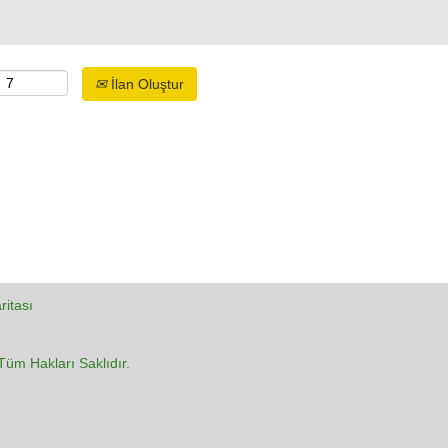
İlan Oluştur
ritası
üm Hakları Saklıdır.